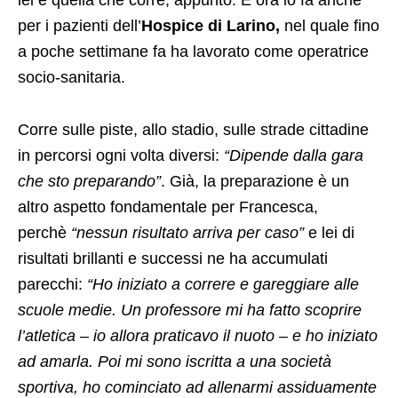
lei è quella che corre, appunto. E ora lo fa anche
per i pazienti dell’
Hospice di Larino,
nel quale fino
a poche settimane fa ha lavorato come operatrice
socio-sanitaria.
Corre sulle piste, allo stadio, sulle strade cittadine
in percorsi ogni volta diversi:
“Dipende dalla gara
che sto preparando”
. Già, la preparazione è un
altro aspetto fondamentale per Francesca,
perchè
“nessun risultato arriva per caso”
e lei di
risultati brillanti e successi ne ha accumulati
parecchi:
“Ho iniziato a correre e gareggiare alle
scuole medie. Un professore mi ha fatto scoprire
l’atletica – io allora praticavo il nuoto – e ho iniziato
ad amarla. Poi mi sono iscritta a una società
sportiva, ho cominciato ad allenarmi assiduamente