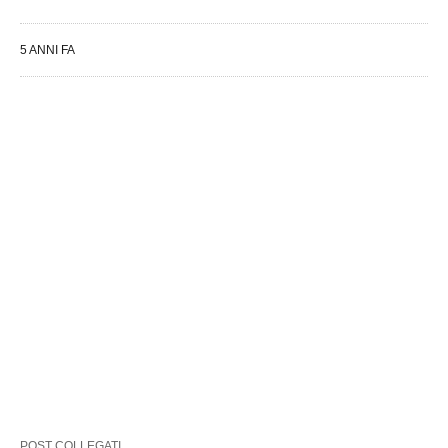
5 ANNI FA
POST COLLEGATI