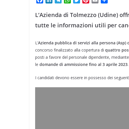
t
m
a
p
o
a
i
e
h
w
i
m
o
e
e
i
c
n
l
a
i
n
a
n
L’Azienda di Tolmezzo (Udine) off
p
n
r
r
e
k
e
t
t
t
i
d
l
d
tutte le informazioni utili per can
b
e
g
s
t
e
l
i
e
i
o
d
r
A
e
r
v
s
o
I
a
p
r
e
i
v
L’
Azienda pubblica di servizi alla persona (Asp) 
t
k
n
m
p
s
d
concorso finalizzato alla copertura di
quattro post
i
t
i
posti a favore del personale dipendente, mediant
d
le
domande di ammissione fino al 3 aprile 2023
.
i
I candidati devono essere in possesso dei seguen