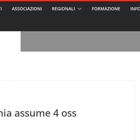
I
ASSOCIAZIONI
REGIONALI
FORMAZIONE
INF
vviso pubblico
 nei Cantieri
entali sanitari
o per abusi
sabile
7: tutto quello
sapere su
le
oss arrestato e
rattamenti agli
casa di riposo
, l’analisi di
a? Chi ci perde?
 per gli oss?”
nia assume 4 oss