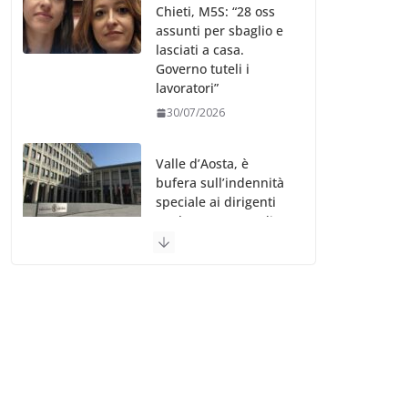
Chieti, M5S: “28 oss
assunti per sbaglio e
lasciati a casa.
Governo tuteli i
lavoratori”
30/07/2026
Valle d’Aosta, è
bufera sull’indennità
speciale ai dirigenti
Ausl. Le proteste di
minoranza e
sindacati: “Niente
soldi per gli oss?”
30/07/2026
Migep – Stati
Generali Oss – SHC:
“Richiesta di incontro