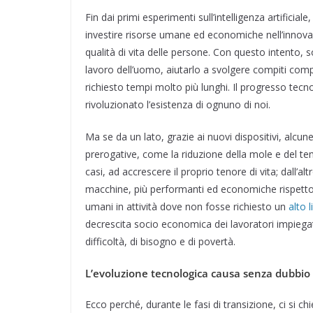
e
k
e
t
t
t
i
d
Fin dai primi esperimenti sull’intelligenza artificial
b
e
g
s
t
e
l
i
investire risorse umane ed economiche nell’innovaz
o
d
r
A
e
r
v
qualità di vita delle persone. Con questo intento, so
o
I
a
p
r
e
i
lavoro dell’uomo, aiutarlo a svolgere compiti comp
k
n
m
p
s
d
richiesto tempi molto più lunghi. Il progresso tec
t
i
rivoluzionato l’esistenza di ognuno di noi.
Ma se da un lato, grazie ai nuovi dispositivi, alcu
prerogative, come la riduzione della mole e del te
casi, ad accrescere il proprio tenore di vita; dall’a
macchine, più performanti ed economiche rispetto
umani in attività dove non fosse richiesto un
alto 
decrescita socio economica dei lavoratori impiegati
difficoltà, di bisogno e di povertà.
L’evoluzione tecnologica causa senza dubbio ef
Ecco perché, durante le fasi di transizione, ci si c