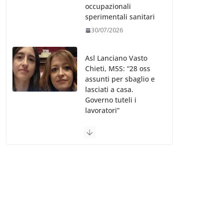
occupazionali
sperimentali sanitari
30/07/2026
Asl Lanciano Vasto
Chieti, M5S: “28 oss
assunti per sbaglio e
lasciati a casa.
Governo tuteli i
lavoratori”
30/07/2026
Valle d’Aosta, è
bufera sull’indennità
speciale ai dirigenti
Ausl. Le proteste di
minoranza e
sindacati: “Niente
soldi per gli oss?”