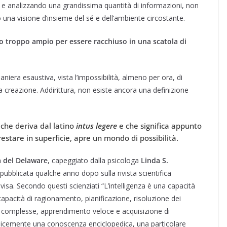
o e analizzando una grandissima quantità di informazioni, non
na visione d’insieme del sé e dell’ambiente circostante.
to troppo ampio per essere racchiuso in una scatola di
iera esaustiva, vista l’impossibilità, almeno per ora, di
a creazione. Addirittura, non esiste ancora una definizione
 che deriva dal latino
intus legere
e che significa appunto
estare in superficie, apre un mondo di possibilità.
à del Delaware
, capeggiato dalla psicologa
Linda S.
pubblicata qualche anno dopo sulla rivista scientifica
isa. Secondo questi scienziati “L’intelligenza è una capacità
capacità di ragionamento, pianificazione, risoluzione dei
e complesse, apprendimento veloce e acquisizione di
licemente una conoscenza enciclopedica, una particolare