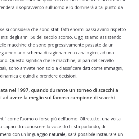
prenderà il sopravvento sull’uomo e lo dominerà a tal punto da
e si considera che sono stati fatti enormi passi avanti rispetto
inizi degli anni ’50 del secolo scorso. Oggi stiamo assistendo
delle macchine che sono progressivamente passate da un
i seguendo uno schema di ragionamento analogico, ad una
o. Questo significa che le macchine, al pari del cervello
iciali, sono arrivate non solo a classificare dati come immagini,
dinamica e quindi a prendere decisioni.
ficata nel 1997, quando durante un torneo di scacchi a
ì ad avere la meglio sul famoso campione di scacchi
ti” come l’uomo o forse più dell’uomo. Oltretutto, una volta
o capaci di riconoscere la voce di chi sta parlando, di
mersi con un linguaggio naturale, sarà possibile instaurare un