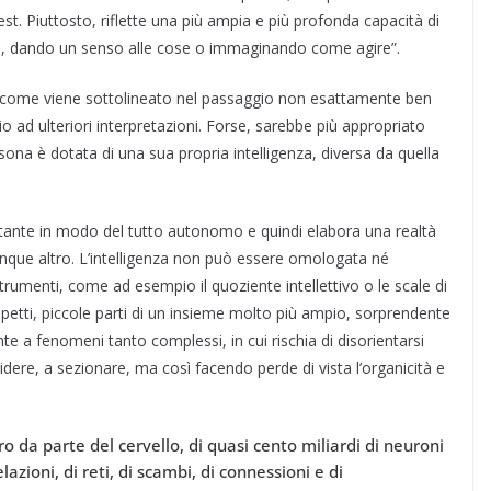
st. Piuttosto, riflette una più ampia e più profonda capacità di
i, dando un senso alle cose o immaginando come agire”.
a, come viene sottolineato nel passaggio non esattamente ben
io ad ulteriori interpretazioni. Forse, sarebbe più appropriato
ersona è dotata di una sua propria intelligenza, diversa da quella
tante in modo del tutto autonomo e quindi elabora una realtà
unque altro. L’intelligenza non può essere omologata né
strumenti, come ad esempio il quoziente intellettivo o le scale di
aspetti, piccole parti di un insieme molto più ampio, sorprendente
te a fenomeni tanto complessi, in cui rischia di disorientarsi
idere, a sezionare, ma così facendo perde di vista l’organicità e
oro da parte del cervello, di quasi cento miliardi di neuroni
elazioni, di reti, di scambi, di connessioni e di