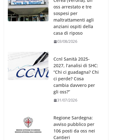
Cerea (Verona), un
oss arrestato e tre
sospesi per
maltrattamenti agli
anziani ospiti della
casa di riposo
03/08/2026
Ccnl Sanità 2025-
2027, l’analisi di SHC:
“Chi ci guadagna? Chi
ci perde? Cosa
cambia davvero per
gli oss?”
31/07/2026
Regione Sardegna:
avviso pubblico per
106 posti da oss nei
Cantieri