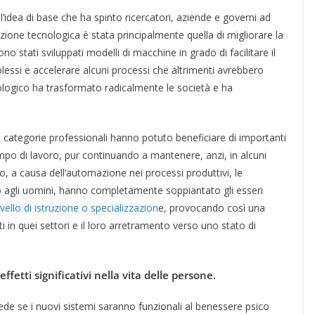
e, l’idea di base che ha spinto ricercatori, aziende e governi ad
ione tecnologica è stata principalmente quella di migliorare la
no stati sviluppati modelli di macchine in grado di facilitare il
lessi e accelerare alcuni processi che altrimenti avrebbero
nologico ha trasformato radicalmente le società e ha
ne categorie professionali hanno potuto beneficiare di importanti
mpo di lavoro, pur continuando a mantenere, anzi, in alcuni
ltro, a causa dell’automazione nei processi produttivi, le
 agli uomini, hanno completamente soppiantato gli esseri
livello di istruzione o specializzazion
e, provocando così una
 in quei settori e il loro arretramento verso uno stato di
fetti significativi nella vita delle persone.
hiede se i nuovi sistemi saranno funzionali al benessere psico