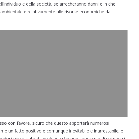
ll’individuo e della società, se arrecheranno danni e in che
a ambientale e relativamente alle risorse economiche da
resso con favore, sicuro che questo apporterà numerosi
me un fatto positivo e comunque inevitabile e inarrestabile; e
tendosi minacciato da qualcosa che non conosce e di cui non si