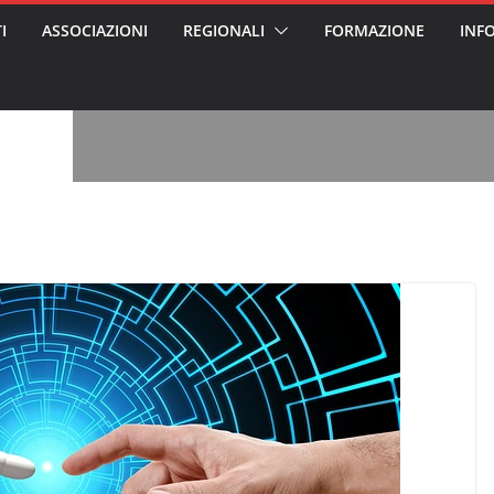
I
ASSOCIAZIONI
REGIONALI
FORMAZIONE
INF
, l’analisi di
a? Chi ci perde?
 per gli oss?”
alcontento degli
n partecipazione
o per abusi
sabile
7: tutto quello
sapere su
le
ss arrestato e
rattamenti agli
casa di riposo