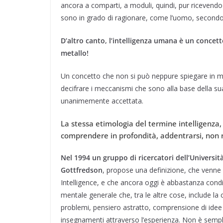
ancora a comparti, a moduli, quindi, pur ricevend
sono in grado di ragionare, come l’uomo, secondo u
D’altro canto, l’intelligenza umana è un concet
metallo!
Un concetto che non si può neppure spiegare in man
decifrare i meccanismi che sono alla base della su
unanimemente accettata.
La stessa etimologia del termine intelligenza,
comprendere in profondità, addentrarsi, non r
Nel 1994 un gruppo di ricercatori dell’Universit
Gottfredson
, propose una definizione, che venne 
Intelligence, e che ancora oggi è abbastanza condiv
mentale generale che, tra le altre cose, include la 
problemi, pensiero astratto, comprensione di ide
insegnamenti attraverso l’esperienza. Non è semp