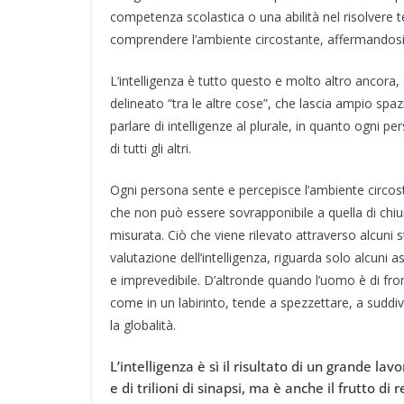
competenza scolastica o una abilità nel risolvere te
comprendere l’ambiente circostante, affermandos
L’intelligenza è tutto questo e molto altro ancor
delineato “tra le altre cose”, che lascia ampio spaz
parlare di intelligenze al plurale, in quanto ogni p
di tutti gli altri.
Ogni persona sente e percepisce l’ambiente circos
che non può essere sovrapponibile a quella di chi
misurata. Ciò che viene rilevato attraverso alcuni 
valutazione dell’intelligenza, riguarda solo alcuni 
e imprevedibile. D’altronde quando l’uomo è di fron
come in un labirinto, tende a spezzettare, a suddiv
la globalità.
L’intelligenza è sì il risultato di un grande lav
e di trilioni di sinapsi, ma è anche il frutto di r