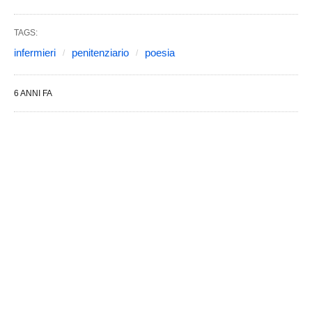
TAGS:
infermieri
penitenziario
poesia
6 ANNI FA