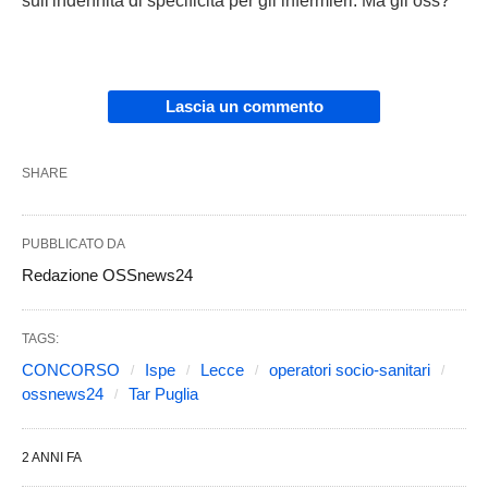
sull'indennità di specificità per gli infermieri. Ma gli oss?"
Lascia un commento
SHARE
PUBBLICATO DA
Redazione OSSnews24
TAGS:
CONCORSO
Ispe
Lecce
operatori socio-sanitari
ossnews24
Tar Puglia
2 ANNI FA