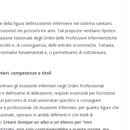
e della figura dell’Assistente Infermiere nel sistema sanitario
sionisti nei prossimi tre anni. Tali proposte ventilano l’ipotesi
razione Nazionale degli Ordini delle Professioni Infermieristiche
critti e, di conseguenza, delle entrate economiche. Tuttavia,
, normativi fondamentali e, ci permettiamo di sottolineare,
mieri: competenze e titoli
entrare gli Assistenti Infermieri negli Ordini Professionali
e dell’esame di abilitazione, requisiti essenziali per l’iscrizione
 un percorso di studi universitari specifico e conseguire
he e professionali. Gli Assistenti Infermieri, per quanto figure che
ionale, operano in ambiti differenti e con livelli di
i.
Creare dunque un albo o un elenco per “non
ipotizzato, non solo contravverrebbe a queste norme, ma