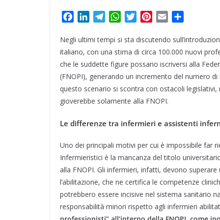
F
L
T
W
T
P
E
C
a
i
e
h
w
i
m
o
Negli ultimi tempi si sta discutendo sull’introduzion
c
n
l
a
i
n
a
n
e
k
e
t
t
t
i
d
italiano, con una stima di circa 100.000 nuovi profes
b
e
g
s
t
e
l
i
che le suddette figure possano iscriversi alla Fede
o
d
r
A
e
r
v
(FNOPI), generando un incremento del numero di is
o
I
a
p
r
e
i
questo scenario si scontra con ostacoli legislativi
k
n
m
p
s
d
gioverebbe solamente alla FNOPI.
t
i
Le differenze tra infermieri e assistenti infer
Uno dei principali motivi per cui è impossibile far ri
Infermieristici è la mancanza del titolo universitario 
alla FNOPI. Gli infermieri, infatti, devono superare
l’abilitazione, che ne certifica le competenze clinic
potrebbero essere incisive nel sistema sanitario naz
responsabilità minori rispetto agli infermieri abilitat
professionisti” all’interno della FNOPI, come 