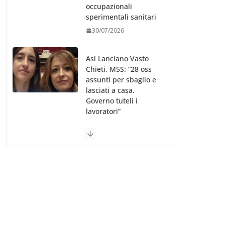
occupazionali
sperimentali sanitari
30/07/2026
Asl Lanciano Vasto
Chieti, M5S: “28 oss
assunti per sbaglio e
lasciati a casa.
Governo tuteli i
lavoratori”
30/07/2026
Valle d’Aosta, è
bufera sull’indennità
speciale ai dirigenti
Ausl. Le proteste di
minoranza e
sindacati: “Niente
soldi per gli oss?”