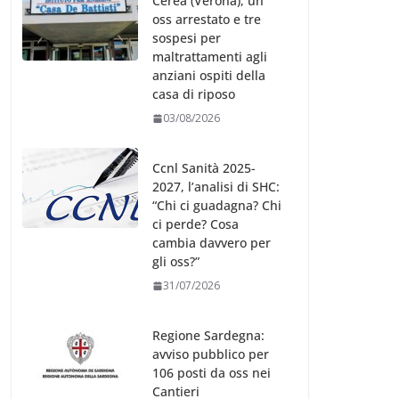
Cerea (Verona), un
oss arrestato e tre
sospesi per
maltrattamenti agli
anziani ospiti della
casa di riposo
03/08/2026
Ccnl Sanità 2025-
2027, l’analisi di SHC:
“Chi ci guadagna? Chi
ci perde? Cosa
cambia davvero per
gli oss?”
31/07/2026
Regione Sardegna:
avviso pubblico per
106 posti da oss nei
Cantieri