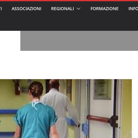
I
ASSOCIAZIONI
REGIONALI
FORMAZIONE
INF
, l’analisi di
a? Chi ci perde?
 per gli oss?”
alcontento degli
n partecipazione
o per abusi
sabile
7: tutto quello
sapere su
ele
oss arrestato e
rattamenti agli
casa di riposo