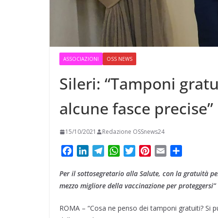
ASSOCIAZIONI
OSS NEWS
Sileri: “Tamponi gratu
alcune fasce precise”
15/10/2021
Redazione OSSnews24
F
L
T
W
T
P
E
C
a
i
e
h
w
i
m
o
Per il sottosegretario alla Salute, con la gratuità p
c
n
l
a
i
n
a
n
e
k
e
t
t
t
i
d
mezzo migliore della vaccinazione per proteggersi”
b
e
g
s
t
e
l
i
ROMA – “Cosa ne penso dei tamponi gratuiti? Si pu
o
d
r
A
e
r
v