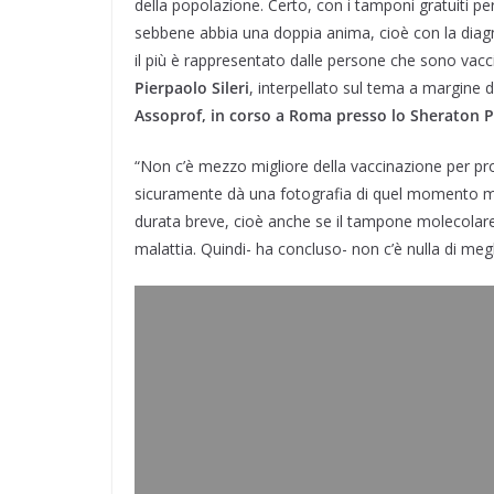
della popolazione. Certo, con i tamponi gratuiti p
o
I
a
p
r
e
i
k
n
m
p
s
d
sebbene abbia una doppia anima, cioè con la diagn
t
i
il più è rappresentato dalle persone che sono vaccina
Pierpaolo Sileri
, interpellato sul tema a margine 
Assoprof, in corso a Roma presso lo Sheraton 
“Non c’è mezzo migliore della vaccinazione per pro
sicuramente dà una fotografia di quel momento ma
durata breve, cioè anche se il tampone molecolare 
malattia. Quindi- ha concluso- non c’è nulla di megl