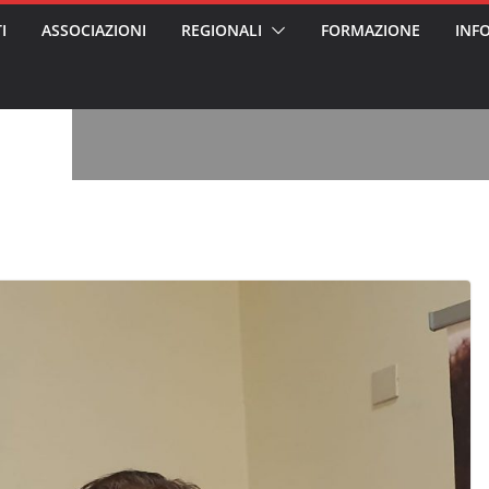
I
ASSOCIAZIONI
REGIONALI
FORMAZIONE
INF
, l’analisi di
a? Chi ci perde?
 per gli oss?”
alcontento degli
n partecipazione
o per abusi
sabile
7: tutto quello
sapere su
ele
oss arrestato e
rattamenti agli
casa di riposo