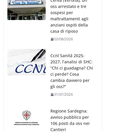
Cerea (Verona), un
oss arrestato e tre
sospesi per
maltrattamenti agli
anziani ospiti della
casa di riposo
03/08/2026
Ccnl Sanità 2025-
2027, l’analisi di SHC:
“Chi ci guadagna? Chi
ci perde? Cosa
cambia davvero per
gli oss?”
31/07/2026
Regione Sardegna:
avviso pubblico per
106 posti da oss nei
Cantieri