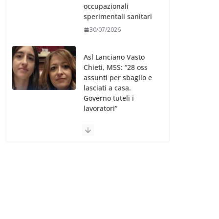
occupazionali
sperimentali sanitari
30/07/2026
Asl Lanciano Vasto
Chieti, M5S: “28 oss
assunti per sbaglio e
lasciati a casa.
Governo tuteli i
lavoratori”
30/07/2026
Valle d’Aosta, è
bufera sull’indennità
speciale ai dirigenti
Ausl. Le proteste di
minoranza e
sindacati: “Niente
soldi per gli oss?”