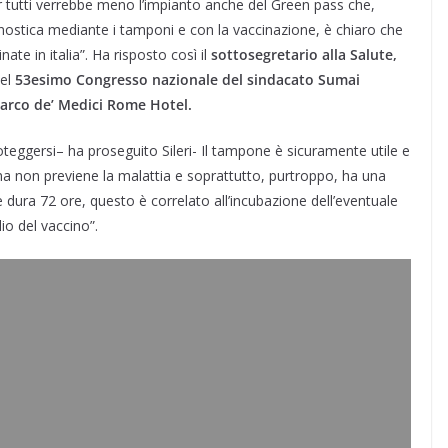
er tutti verrebbe meno l’impianto anche del Green pass che,
ostica mediante i tamponi e con la vaccinazione, è chiaro che
te in italia”. Ha risposto così il
sottosegretario alla Salute,
del
53esimo Congresso nazionale del sindacato Sumai
Parco de’ Medici Rome Hotel.
teggersi– ha proseguito Sileri- Il tampone è sicuramente utile e
 non previene la malattia e soprattutto, purtroppo, ha una
dura 72 ore, questo è correlato all’incubazione dell’eventuale
io del vaccino”.