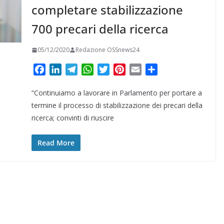
completare stabilizzazione
700 precari della ricerca
05/12/2020
Redazione OSSnews24
F
L
T
W
T
P
E
C
a
i
e
h
w
i
m
o
“Continuiamo a lavorare in Parlamento per portare a
c
n
l
a
i
n
a
n
e
k
e
t
t
t
i
d
termine il processo di stabilizzazione dei precari della
b
e
g
s
t
e
l
i
ricerca; convinti di riuscire
o
d
r
A
e
r
v
o
I
a
p
r
e
i
Read More
k
n
m
p
s
d
t
i