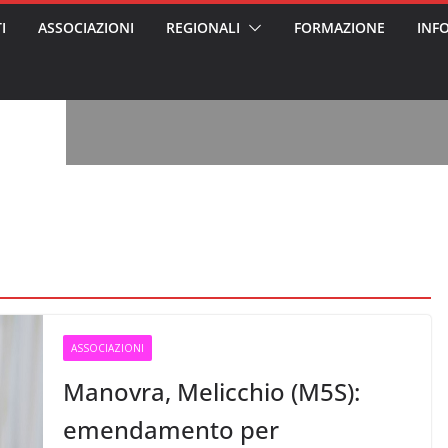
I
ASSOCIAZIONI
REGIONALI
FORMAZIONE
INF
vviso pubblico
 nei Cantieri
entali sanitari
o per abusi
sabile
7: tutto quello
sapere su
le
oss arrestato e
rattamenti agli
casa di riposo
, l’analisi di
a? Chi ci perde?
 per gli oss?”
ASSOCIAZIONI
Manovra, Melicchio (M5S):
emendamento per