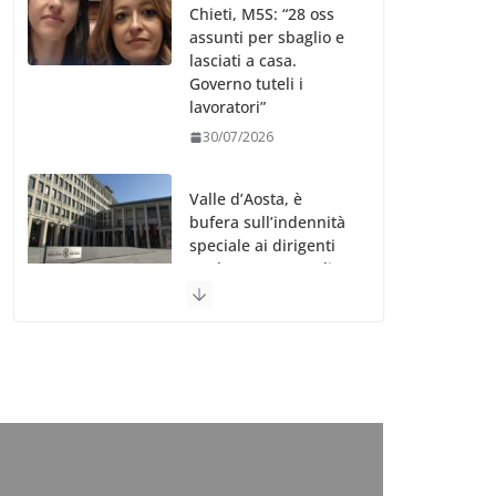
Chieti, M5S: “28 oss
assunti per sbaglio e
lasciati a casa.
Governo tuteli i
lavoratori”
30/07/2026
Valle d’Aosta, è
bufera sull’indennità
speciale ai dirigenti
Ausl. Le proteste di
minoranza e
sindacati: “Niente
soldi per gli oss?”
30/07/2026
Migep – Stati
Generali Oss – SHC:
“Richiesta di incontro