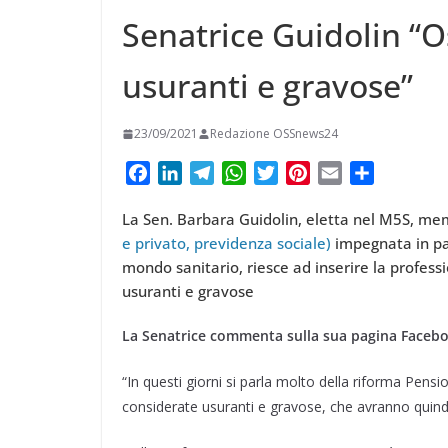
t
m
a
p
o
Senatrice Guidolin “Os
e
e
i
p
n
r
r
usuranti e gravose”
l
d
e
i
s
23/09/2021
Redazione OSSnews24
v
t
F
L
T
W
T
P
E
C
i
a
i
e
h
w
i
m
o
d
La Sen. Barbara Guidolin, eletta nel M5S, me
c
n
l
a
i
n
a
n
e privato, previdenza sociale)
impegnata in par
i
e
k
e
t
t
t
i
d
mondo sanitario, riesce ad inserire la professi
b
e
g
s
t
e
l
i
usuranti e gravose
o
d
r
A
e
r
v
o
I
a
p
r
e
i
La Senatrice commenta sulla sua pagina Faceb
k
n
m
p
s
d
t
i
“In questi giorni si parla molto della riforma Pens
considerate usuranti e gravose, che avranno quind