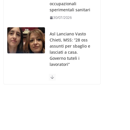
occupazionali
sperimentali sanitari
30/07/2026
Asl Lanciano Vasto
Chieti, M5S: “28 oss
assunti per sbaglio e
lasciati a casa.
Governo tuteli i
lavoratori”
30/07/2026
Valle d’Aosta, è
bufera sull’indennità
speciale ai dirigenti
Ausl. Le proteste di
minoranza e
sindacati: “Niente
soldi per gli oss?”