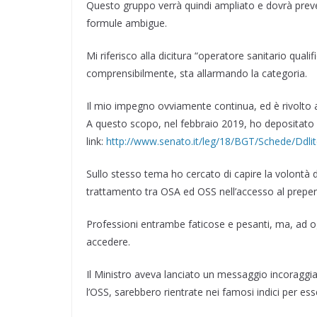
Questo gruppo verrà quindi ampliato e dovrà prevede
formule ambigue.
Mi riferisco alla dicitura “operatore sanitario qualif
comprensibilmente, sta allarmando la categoria.
Il mio impegno ovviamente continua, ed è rivolto a 
A questo scopo, nel febbraio 2019, ho depositato u
link:
http://www.senato.it/leg/18/BGT/Schede/Ddli
Sullo stesso tema ho cercato di capire la volontà de
trattamento tra OSA ed OSS nell’accesso al prep
Professioni entrambe faticose e pesanti, ma, ad ogg
accedere.
Il Ministro aveva lanciato un messaggio incoraggian
l’OSS, sarebbero rientrate nei famosi indici per ess