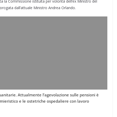
a la Commissione istituita per volontà dell’ex Ministro del
prorogata dall’attuale Ministro Andrea Orlando.
sanitarie. Attualmente l’agevolazione sulle pensioni è
mieristico e le ostetriche ospedaliere con lavoro