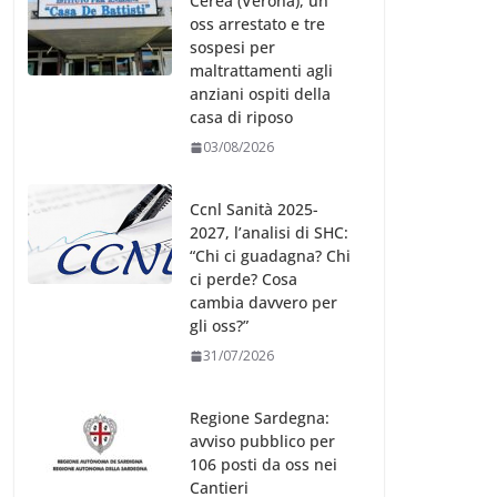
Cerea (Verona), un
oss arrestato e tre
sospesi per
maltrattamenti agli
anziani ospiti della
casa di riposo
03/08/2026
Ccnl Sanità 2025-
2027, l’analisi di SHC:
“Chi ci guadagna? Chi
ci perde? Cosa
cambia davvero per
gli oss?”
31/07/2026
Regione Sardegna:
avviso pubblico per
106 posti da oss nei
Cantieri