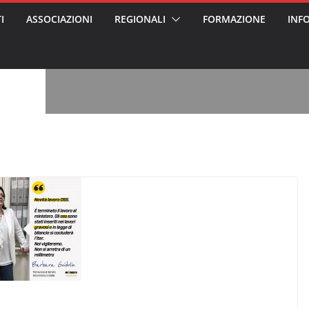
I
ASSOCIAZIONI
REGIONALI
FORMAZIONE
INF
, l’analisi di
a? Chi ci perde?
 per gli oss?”
alcontento degli
n partecipazione
o per abusi
sabile
7: tutto quello
sapere su
le
ss arrestato e
rattamenti agli
casa di riposo