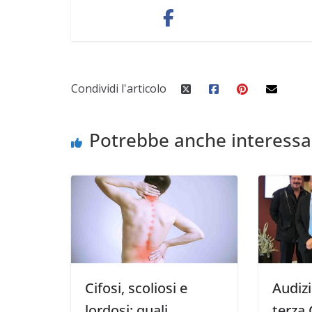
Condividi l'articolo
Potrebbe anche interessa
Cifosi, scoliosi e
Audiz
lordosi: quali
terza