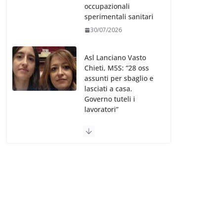
occupazionali
sperimentali sanitari
30/07/2026
Asl Lanciano Vasto
Chieti, M5S: “28 oss
assunti per sbaglio e
lasciati a casa.
Governo tuteli i
lavoratori”
30/07/2026
Valle d’Aosta, è
bufera sull’indennità
speciale ai dirigenti
Ausl. Le proteste di
minoranza e
sindacati: “Niente
soldi per gli oss?”