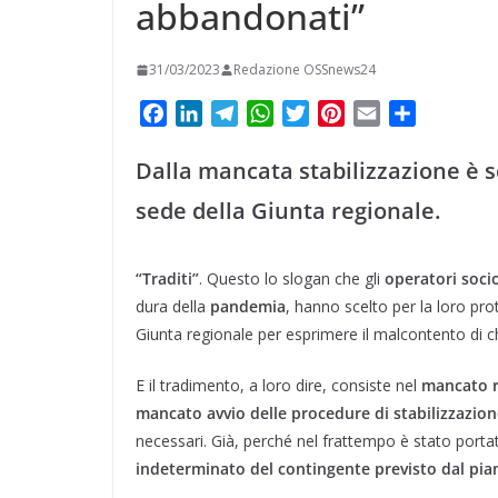
t
abbandonati”
m
a
p
o
e
e
i
p
n
r
31/03/2023
Redazione OSSnews24
r
l
d
e
F
L
T
W
T
P
E
C
i
a
i
e
h
w
i
m
o
s
v
c
n
l
a
i
n
a
n
Dalla mancata stabilizzazione è 
t
e
k
e
t
t
t
i
d
i
sede della Giunta regionale.
b
e
g
s
t
e
l
i
d
o
d
r
A
e
r
v
i
o
I
a
p
r
e
i
“Traditi”
. Questo lo slogan che gli
operatori socio
k
n
m
p
s
d
dura della
pandemia
, hanno scelto per la loro pro
t
i
Giunta regionale per esprimere il malcontento di ch
E il tradimento, a loro dire, consiste nel
mancato r
mancato avvio delle procedure di stabilizzazio
necessari. Già, perché nel frattempo è stato porta
indeterminato del contingente previsto dal pia