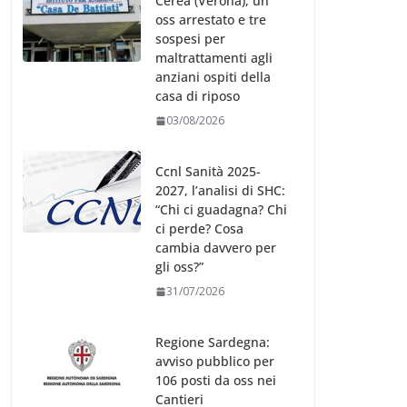
Cerea (Verona), un
oss arrestato e tre
sospesi per
maltrattamenti agli
anziani ospiti della
casa di riposo
03/08/2026
Ccnl Sanità 2025-
2027, l’analisi di SHC:
“Chi ci guadagna? Chi
ci perde? Cosa
cambia davvero per
gli oss?”
31/07/2026
Regione Sardegna:
avviso pubblico per
106 posti da oss nei
Cantieri