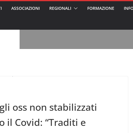
I
ASSOCIAZIONI
REGIONALI
FORMAZIONE
INF
, l’analisi di
a? Chi ci perde?
 per gli oss?”
alcontento degli
n partecipazione
o per abusi
sabile
7: tutto quello
sapere su
ele
oss arrestato e
rattamenti agli
casa di riposo
gli oss non stabilizzati
il Covid: “Traditi e