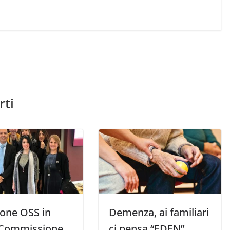
rti
ione OSS in
Demenza, ai familiari
 Commissione
ci pensa “EDEN”