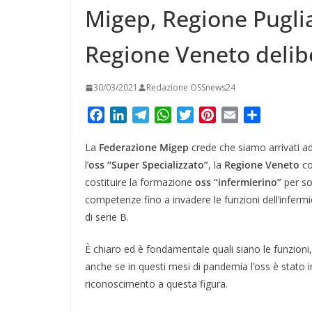
Migep, Regione Puglia
Regione Veneto delib
30/03/2021
Redazione OSSnews24
F
L
T
W
T
P
E
C
a
i
e
h
w
i
m
o
La
Federazione Migep
c
n
l
a
crede che siamo arrivati ad
i
n
a
n
e
k
e
t
t
t
i
d
l’
oss “Super Specializzato”
, la
Regione Veneto
co
b
e
g
s
t
e
l
i
costituire la formazione
oss “infermierino”
per so
o
d
r
A
e
r
v
competenze fino a invadere le funzioni dell’infermie
o
I
a
p
r
e
i
di serie B.
k
n
m
p
s
d
t
i
È chiaro ed è fondamentale quali siano le funzioni, r
anche se in questi mesi di pandemia l’oss è stato in
riconoscimento a questa figura.