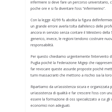
infermiere si deve fare un percorso universitario,
poche ore e si fa diventare l’oss “infermierino”.
Con la legge 42/99 fu abolita la figura dell’infermi
un grande errore averla tolta dall’elenco delle profes
ancora in servizio senza contare il Ministero della S
generico, invece, le regioni tendono costruire nuo
responsabilità.
Per questo chiediamo urgentemente l’intervento de
Puglia poiché la Federazione Migep che rappresenta
far revocare queste assurde proposte poiché mette
turni massacranti che mettono a rischio sia la loro
Ripartiamo da un’assistenza sicura e organizzata 
un’assistenza di qualità e far crescere l’oss con u
essere la formazione di oss specializzato a cui gli 
economici non adeguati.