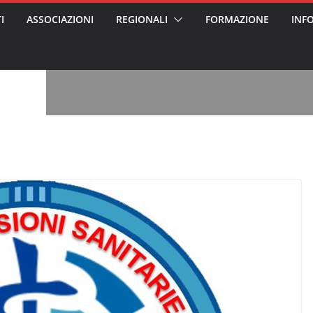
I
ASSOCIAZIONI
REGIONALI
FORMAZIONE
INF
vviso pubblico
 nei Cantieri
entali sanitari
o per abusi
sabile
7: tutto quello
sapere su
le
oss arrestato e
rattamenti agli
casa di riposo
, l’analisi di
a? Chi ci perde?
 per gli oss?”