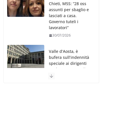
Chieti, M5S: “28 oss
assunti per sbaglio e
lasciati a casa.
Governo tuteli i
lavoratori”
30/07/2026
Valle d’Aosta, è
bufera sull’indennità
speciale ai dirigenti
Ausl. Le proteste di
minoranza e
sindacati: “Niente
soldi per gli oss?”
30/07/2026
Migep – Stati
Generali Oss – SHC:
“Richiesta di incontro