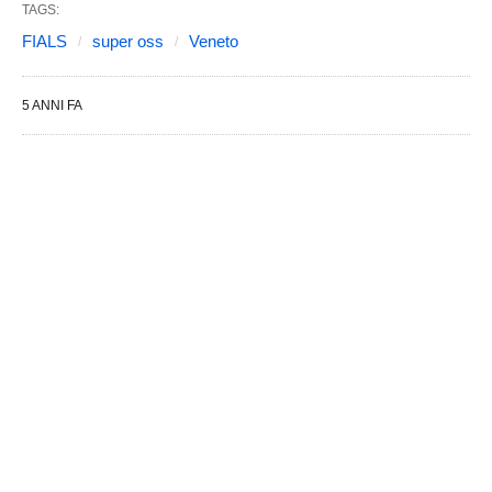
TAGS:
FIALS
super oss
Veneto
5 ANNI FA