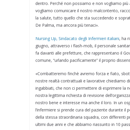
dentro. Perché non possiamo e non vogliamo più a
vogliamo comunicare il nostro malcontento, raccontan
la salute, tutto quello che sta succedendo e soprat
De Palma, ma ancora più tenaci».
Nursing Up, Sindacato degli Infermieri italiani
, ha r
giugno, attraverso i flash-mob, il personale sanitario
fa davanti alle prefetture, che rappresentano il Gov
comune, “urlando pacificamente” il proprio dissenso
«Combatteremo finchè avremo forza e fiato, sbott
nostre realtà contrattuali e lavorative chiediamo 
ingabbiati, che non ci permettere di esprimere la n
nostra legittima richiesta di revisione dell’organizz
nostro bene e interesse ma anche il loro. In un os
l’infermiere si prende cura del paziente durante il
della stessa straordinaria squadra, con differenti pr
ultimi due anni e che abbiamo riassunto in 10 pas