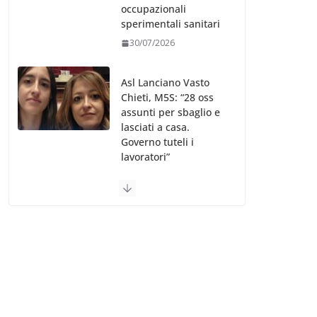
occupazionali
sperimentali sanitari
30/07/2026
Asl Lanciano Vasto
Chieti, M5S: “28 oss
assunti per sbaglio e
lasciati a casa.
Governo tuteli i
lavoratori”
30/07/2026
Valle d’Aosta, è
bufera sull’indennità
speciale ai dirigenti
Ausl. Le proteste di
minoranza e
sindacati: “Niente
soldi per gli oss?”