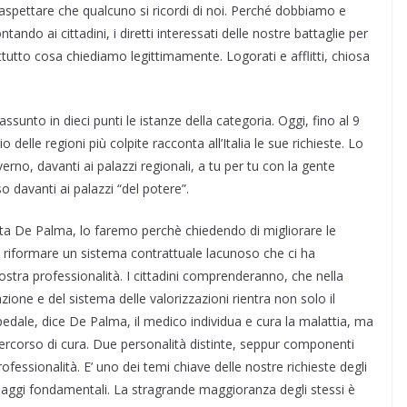
spettare che qualcuno si ricordi di noi. Perché dobbiamo e
do ai cittadini, i diretti interessati delle nostre battaglie per
tutto cosa chiediamo legittimamente. Logorati e afflitti, chiosa
iassunto in dieci punti le istanze della categoria. Oggi, fino al 9
 delle regioni più colpite racconta all’Italia le sue richieste. Lo
erno, davanti ai palazzi regionali, a tu per tu con la gente
 davanti ai palazzi “del potere”.
a De Palma, lo faremo perchè chiedendo di migliorare le
di riformare un sistema contrattuale lacunoso che ci ha
ostra professionalità. I cittadini comprenderanno, che nella
azione e del sistema delle valorizzazioni rientra non solo il
pedale, dice De Palma, il medico individua e cura la malattia, ma
 percorso di cura. Due personalità distinte, seppur componenti
ofessionalità. E’ uno dei temi chiave delle nostre richieste degli
saggi fondamentali. La stragrande maggioranza degli stessi è