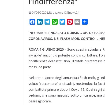
l’indifferenza”
04/06/2020
Redazione OSSnews24
F
L
T
W
T
P
E
C
a
i
e
h
w
i
m
o
INFERMIERI SINDACATO NURSING UP, DE PALMA:
c
n
l
a
i
n
a
n
e
k
e
t
t
t
i
d
CORONAVIRUS, NEI FLASH MOB, CONTRO IL NEMI
b
e
g
s
t
e
l
i
ROMA 4 GIUGNO 2020 –
Sono scesi in strada, a 
o
d
r
A
e
r
v
invisibile” ancor più potente contro cui lottare. Fo
o
I
a
p
r
e
i
k
n
m
p
s
d
l’indifferenza delle istituzioni. Il totale disinteresse
t
i
messi da parte.
Nel primo giorno degli annunciati flash-mob, gli inf
voluto “raccontare” ai cittadini, mettendoci la faccia
combattute prima e dopo il Covid-19. Quei segni che 
vedono, che sono nascosti sotto un camice, ma c
osare ignorare.