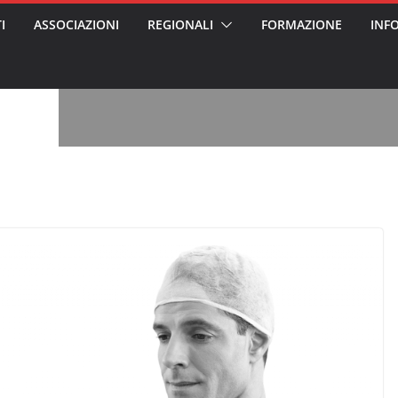
I
ASSOCIAZIONI
REGIONALI
FORMAZIONE
INF
, l’analisi di
a? Chi ci perde?
 per gli oss?”
alcontento degli
n partecipazione
o per abusi
sabile
7: tutto quello
sapere su
le
ss arrestato e
rattamenti agli
casa di riposo