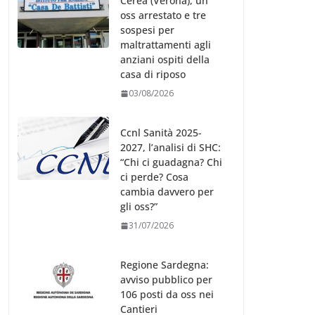
Cerea (Verona), un
oss arrestato e tre
sospesi per
maltrattamenti agli
anziani ospiti della
casa di riposo
03/08/2026
Ccnl Sanità 2025-
2027, l’analisi di SHC:
“Chi ci guadagna? Chi
ci perde? Cosa
cambia davvero per
gli oss?”
31/07/2026
Regione Sardegna:
avviso pubblico per
106 posti da oss nei
Cantieri