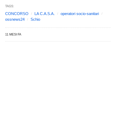
TAGS:
CONCORSO
LA C.A.S.A.
operatori socio-sanitari
ossnews24
Schio
11 MESI FA