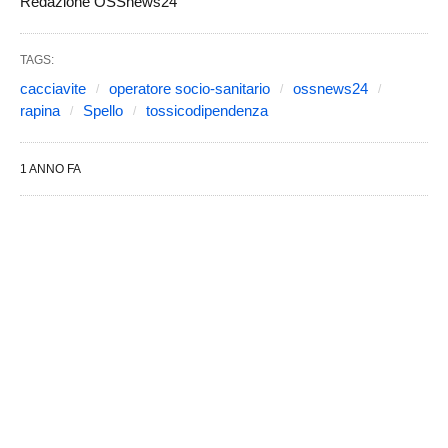
Redazione OSSnews24
TAGS:
cacciavite
operatore socio-sanitario
ossnews24
rapina
Spello
tossicodipendenza
1 ANNO FA