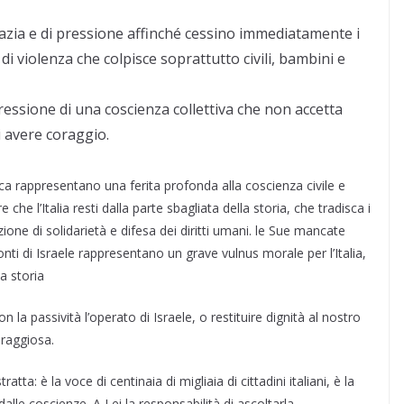
azia e di pressione affinché cessino immediatamente i
 violenza che colpisce soprattutto civili, bambini e
ressione di una coscienza collettiva che non accetta
di avere coraggio.
tica rappresentano una ferita profonda alla coscienza civile e
 l’Italia resti dalla parte sbagliata della storia, che tradisca i
zione di solidarietà e difesa dei diritti umani. le Sue mancate
onti di Israele rappresentano un grave vulnus morale per l’Italia,
la storia
 la passività l’operato di Israele, o restituire dignità al nostro
raggiosa.
tta: è la voce di centinaia di migliaia di cittadini italiani, è la
dalle coscienze. A Lei la responsabilità di ascoltarla.