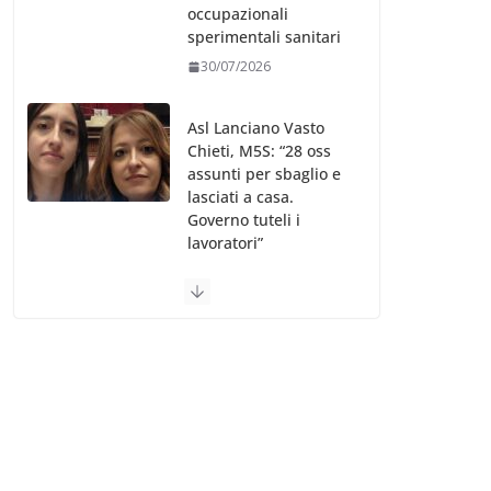
occupazionali
sperimentali sanitari
30/07/2026
Asl Lanciano Vasto
Chieti, M5S: “28 oss
assunti per sbaglio e
lasciati a casa.
Governo tuteli i
lavoratori”
30/07/2026
Valle d’Aosta, è
bufera sull’indennità
speciale ai dirigenti
Ausl. Le proteste di
minoranza e
sindacati: “Niente
soldi per gli oss?”