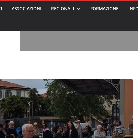
ss arrestato e
I
ASSOCIAZIONI
REGIONALI
FORMAZIONE
INF
rattamenti agli
casa di riposo
, l’analisi di
a? Chi ci perde?
 per gli oss?”
alcontento degli
n partecipazione
o per abusi
sabile
7: tutto quello
sapere su
le