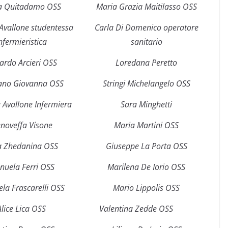
a Quitadamo OSS
Maria Grazia Maitilasso
OSS
Avallone studentessa
Carla Di Domenico operatore
nfermieristica
sanitario
ardo Arcieri OSS
Loredana Peretto
ano Giovanna OSS
Stringi Michelangelo OSS
 Avallone Infermiera
Sara Minghetti
noveffa Visone
Maria Martini OSS
a Zhedanina OSS
Giuseppe La Porta OSS
nuela Ferri OSS
Marilena De Iorio OSS
la Frascarelli OSS
Mario Lippolis OSS
Alice Lica OSS
Valentina Zedde OSS