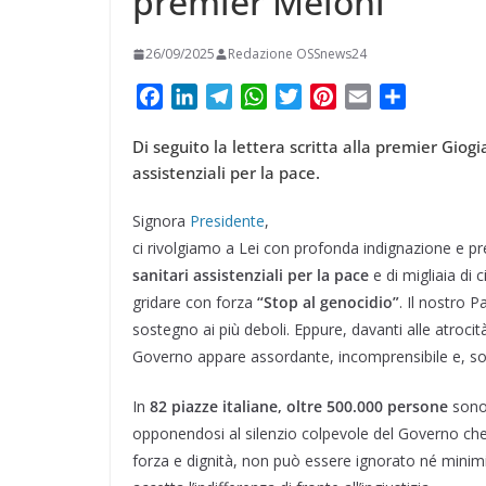
premier Meloni
26/09/2025
Redazione OSSnews24
F
L
T
W
T
P
E
C
a
i
e
h
w
i
m
o
Di seguito la lettera scritta alla premier Giog
c
n
l
a
i
n
a
n
assistenziali per la pace.
e
k
e
t
t
t
i
d
b
e
g
s
t
e
l
i
Signora
Presidente
,
o
d
r
A
e
r
v
ci rivolgiamo a Lei con profonda indignazione e 
o
I
a
p
r
e
i
sanitari assistenziali per la pace
e di migliaia di 
k
n
m
p
s
d
gridare con forza
“Stop al genocidio”
. Il nostro P
t
i
sostegno ai più deboli. Eppure, davanti alle atrocit
Governo appare assordante, incomprensibile e, so
In
82 piazze italiane, oltre 500.000 persone
sono 
opponendosi al silenzio colpevole del Governo ch
forza e dignità, non può essere ignorato né minim