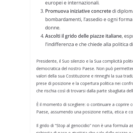
europei e internazionali.
Promuova iniziative concrete
di diplom
bombardamenti, l’assedio e ogni forma di
donne.
Ascolti il grido delle piazze italiane
, esp
l’indifferenza e che chiede alla politica 
Presidente, il Suo silenzio e la Sua complicità poli
democratica del nostro Paese. Non può permettere che
valori della sua Costituzione e rinneghi la sua tradi
prese di posizione e la copertura politica nei confr
che rischia così di trovarsi dalla parte sbagliata del
È il momento di scegliere: o continuare a coprire con
Paese, assumendo una posizione netta, etica e co
Il grido di “Stop al genocidio” non è una formula astra
richiesta di pace e giustizia che sale dalle piazze e 