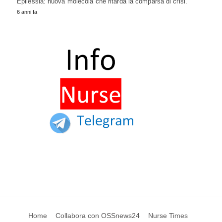
Epilessia: nuova molecola che ritarda la comparsa di crisi.
6 anni fa
Home
Collabora con OSSnews24
Nurse Times