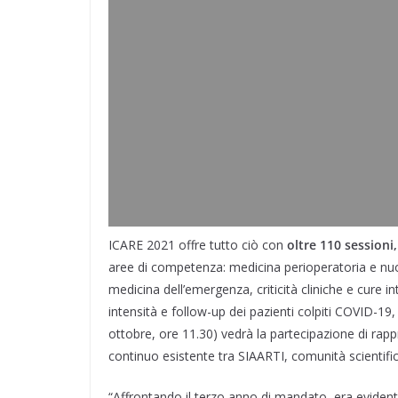
ICARE 2021 offre tutto ciò con
oltre 110 sessioni
aree di competenza: medicina perioperatoria e nuo
medicina dell’emergenza, criticità cliniche e cure int
intensità e follow-up dei pazienti colpiti COVID-19,
ottobre, ore 11.30) vedrà la partecipazione di rapp
continuo esistente tra SIAARTI, comunità scientifica 
“Affrontando il terzo anno di mandato, era eviden