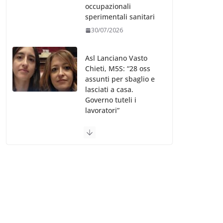
occupazionali
sperimentali sanitari
30/07/2026
Asl Lanciano Vasto
Chieti, M5S: “28 oss
assunti per sbaglio e
lasciati a casa.
Governo tuteli i
lavoratori”
30/07/2026
Valle d’Aosta, è
bufera sull’indennità
speciale ai dirigenti
Ausl. Le proteste di
minoranza e
sindacati: “Niente
soldi per gli oss?”