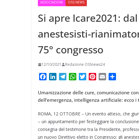
t
ASSOCIAZIONI
OSS NEWS
m
a
p
o
e
e
i
Si apre Icare2021: dal
p
n
r
r
l
d
anestesisti-rianimator
e
i
s
v
75° congresso
t
i
12/10/2021
Redazione OSSnews24
d
i
F
L
T
W
T
P
E
C
a
i
e
h
w
i
m
o
c
n
l
a
i
n
a
n
Umanizzazione delle cure, comunicazione con p
e
k
e
t
t
t
i
d
dell’emergenza, intelligenza artificiale: ecco 
b
e
g
s
t
e
l
i
o
d
r
A
e
r
v
ROMA, 12 OTTOBRE – Un evento atteso, che gi
o
I
a
p
r
e
i
– un appuntamento per festeggiare la conclusione de
k
n
m
p
s
d
consegna del testimone tra la Presidente, professo
t
i
un nuovo Direttivo eletto in Congresso: gli anestes