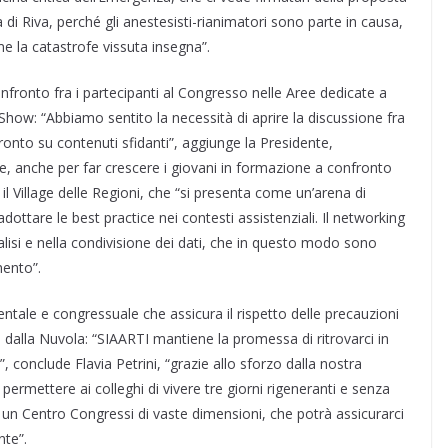
 di Riva, perché gli anestesisti-rianimatori sono parte in causa,
ome la catastrofe vissuta insegna”.
nfronto fra i partecipanti al Congresso nelle Aree dedicate a
k Show: “Abbiamo sentito la necessità di aprire la discussione fra
fronto su contenuti sfidanti”, aggiunge la Presidente,
, anche per far crescere i giovani in formazione a confronto
il Village delle Regioni, che “si presenta come un’arena di
adottare le best practice nei contesti assistenziali. Il networking
nalisi e nella condivisione dei dati, che in questo modo sono
mento”.
ntale e congressuale che assicura il rispetto delle precauzioni
ti dalla Nuvola: “SIAARTI mantiene la promessa di ritrovarci in
, conclude Flavia Petrini, “grazie allo sforzo dalla nostra
ermettere ai colleghi di vivere tre giorni rigeneranti e senza
un Centro Congressi di vaste dimensioni, che potrà assicurarci
nte”.