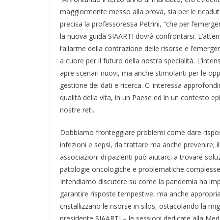
maggiormente messo alla prova, sia per le ricadute
precisa la professoressa Petrini, “che per l’emerger
la nuova guida SIAARTI dovrà confrontarsi. L’attenz
l’allarme della contrazione delle risorse e l’emerg
a cuore per il futuro della nostra specialità. L’int
apre scenari nuovi, ma anche stimolanti per le oppor
gestione dei dati e ricerca. Ci interessa approfondi
qualità della vita, in un Paese ed in un contesto 
nostre reti.
Dobbiamo fronteggiare problemi come dare rispost
infezioni e sepsi, da trattare ma anche prevenire; il
associazioni di pazienti può aiutarci a trovare soluzi
patologie oncologiche e problematiche complesse, su
Intendiamo discutere su come la pandemia ha impatt
garantire risposte tempestive, ma anche appropri
cristallizzano le risorse in silos, ostacolando la mi
presidente SIAARTI – le sessioni dedicate alla Medi