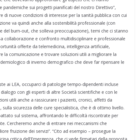
 pandemiche sui progetti pianificati del nostro Direttivo”,
e di nuove condizioni di interesse per la sanità pubblica con cui
ione va quindi anche alla sostenibilità professionale (con
ere del burn-out, che solleva preoccupazione), temi che ci stanno
ensa collaborazione e confronto multidisciplinare e professionale
tunità offerte da telemedicina, intelligenza artificiale,
re la comunicazione e trovare soluzioni utili a migliorare la
epidemiologico di inverno demografico che deve far ripensare le
e ai LEA, occuparci di patologie tempo-dipendenti incluse
 dialogo con gli esperti di altre Società scientifiche e con le
oni utili anche a rassicurare i pazienti, cronici, affetti da
lla sicurezza delle cure specialistica, che è di ottimo livello.
ato sul sistema, affrontando le difficoltà riscontrate per
ate. Cercheremo anche di entrare nei meccanismi che
gliore fruizione dei servizi”. “Cito ad esempio – prosegue la
cina critica dell’Emergenza, che ci vede firmatari della proposta