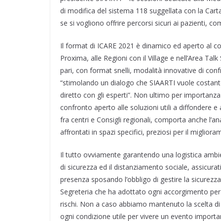
di modifica del sistema 118 suggellata con la Carta
se si vogliono offrire percorsi sicuri ai pazienti, c
Il format di ICARE 2021 è dinamico ed aperto al co
Proxima, alle Regioni con il Village e nell’Area Tal
pari, con format snelli, modalità innovative di con
“stimolando un dialogo che SIAARTI vuole costante
diretto con gli esperti”. Non ultimo per importanza 
confronto aperto alle soluzioni utili a diffondere e 
fra centri e Consigli regionali, comporta anche l’a
affrontati in spazi specifici, preziosi per il migliora
Il tutto ovviamente garantendo una logistica ambie
di sicurezza ed il distanziamento sociale, assicura
presenza sposando l’obbligo di gestire la sicurezza”
Segreteria che ha adottato ogni accorgimento per p
rischi. Non a caso abbiamo mantenuto la scelta di 
ogni condizione utile per vivere un evento importa