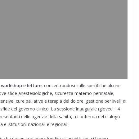
, workshop e letture
, concentrandosi sulle specifiche alcune
ve sfide anestesiologiche, sicurezza materno-perinatale,
ensive, cure palliative e terapia del dolore, gestione per livelli di
 sfide del governo clinico. La sessione inaugurale (giovedì 14
resentanti delle agenzie della sanità, a conferma del dialogo
e istituzioni nazionali e regionali.
te che dovevamo approfondire gli aspetti che ci hanno