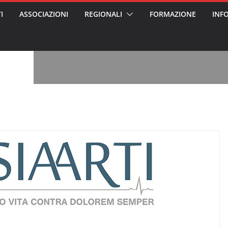
I
ASSOCIAZIONI
REGIONALI
FORMAZIONE
INF
, l’analisi di
a? Chi ci perde?
 per gli oss?”
alcontento degli
n partecipazione
o per abusi
sabile
7: tutto quello
sapere su
le
ss arrestato e
rattamenti agli
casa di riposo