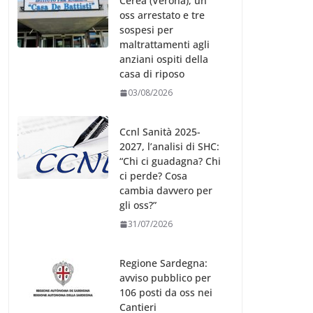
Cerea (Verona), un
oss arrestato e tre
sospesi per
maltrattamenti agli
anziani ospiti della
casa di riposo
03/08/2026
Ccnl Sanità 2025-
2027, l’analisi di SHC:
“Chi ci guadagna? Chi
ci perde? Cosa
cambia davvero per
gli oss?”
31/07/2026
Regione Sardegna:
avviso pubblico per
106 posti da oss nei
Cantieri