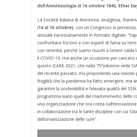
dell’Anestesiologia (il 16 ottobre 1846, Ether D
La Società Italiana di Anestesia, Analgesia, Rianima
(14 al 16 ottobre)
, con un Congresso in presenza
annuale necessariamente in formato digitale: “Sappi
confrontarsi fra loro e con esperti di fama su temi
con serenità, perchè siamo riusciti a tenere salda l
il COVID-19, ma anche un occasione per caricarsi di 
questo ICARE 2021, che nella 75°edizione vede SIAA
del recente passato, ma proponendo una visione po
fragilità che la pandemia ha fatto emergere, ma anc
garantire la sostenibilità e l’elevata qualità del SS
programma siano quelli del mantenimento delle com
una organizzazione che ora conta sull’innovazione te
in collaborazione tra le tante discipline con cui SI
dell’umanizzazione delle cure”.