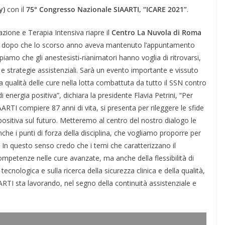
ay)
con il
75° Congresso Nazionale SIAARTI, “ICARE 2021”
.
zione e Terapia Intensiva riapre il
Centro La Nuvola di Roma
, dopo che lo scorso anno aveva mantenuto l’appuntamento
amo che gli anestesisti-rianimatori hanno voglia di ritrovarsi,
 e strategie assistenziali. Sarà un evento importante e vissuto
a qualità delle cure nella lotta combattuta da tutto il SSN contro
energia positiva”, dichiara la presidente Flavia Petrini, “Per
RTI compiere 87 anni di vita, si presenta per rileggere le sfide
sitiva sul futuro. Metteremo al centro del nostro dialogo le
he i punti di forza della disciplina, che vogliamo proporre per
N. In questo senso credo che i temi che caratterizzano il
petenze nelle cure avanzate, ma anche della flessibilità di
cnologica e sulla ricerca della sicurezza clinica e della qualità,
AARTI sta lavorando, nel segno della continuità assistenziale e