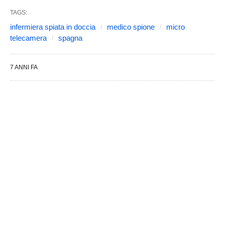
TAGS:
infermiera spiata in doccia
medico spione
micro
telecamera
spagna
7 ANNI FA