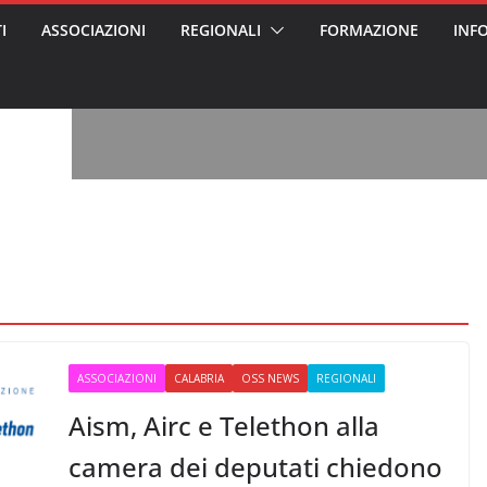
I
ASSOCIAZIONI
REGIONALI
FORMAZIONE
INF
vviso pubblico
 nei Cantieri
entali sanitari
o per abusi
sabile
7: tutto quello
sapere su
le
oss arrestato e
rattamenti agli
casa di riposo
, l’analisi di
a? Chi ci perde?
 per gli oss?”
ASSOCIAZIONI
CALABRIA
OSS NEWS
REGIONALI
Aism, Airc e Telethon alla
camera dei deputati chiedono