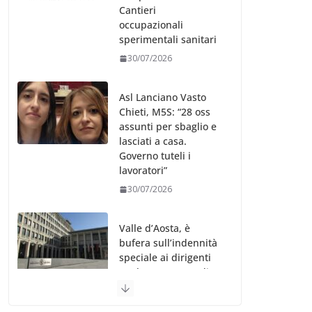
Cantieri
occupazionali
sperimentali sanitari
30/07/2026
Asl Lanciano Vasto
Chieti, M5S: “28 oss
assunti per sbaglio e
lasciati a casa.
Governo tuteli i
lavoratori”
30/07/2026
Valle d’Aosta, è
bufera sull’indennità
speciale ai dirigenti
Ausl. Le proteste di
minoranza e
sindacati: “Niente