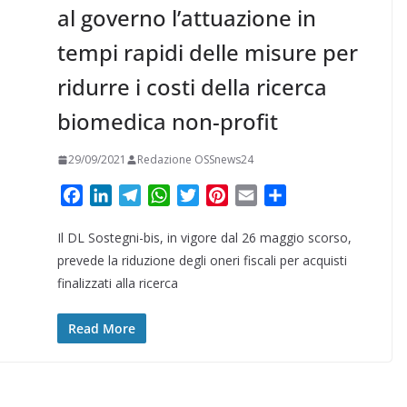
al governo l’attuazione in
tempi rapidi delle misure per
ridurre i costi della ricerca
biomedica non-profit
29/09/2021
Redazione OSSnews24
F
L
T
W
T
P
E
C
a
i
e
h
w
i
m
o
Il DL Sostegni-bis, in vigore dal 26 maggio scorso,
c
n
l
a
i
n
a
n
e
k
e
t
t
t
i
d
prevede la riduzione degli oneri fiscali per acquisti
b
e
g
s
t
e
l
i
finalizzati alla ricerca
o
d
r
A
e
r
v
o
I
a
p
r
e
i
Read More
k
n
m
p
s
d
t
i