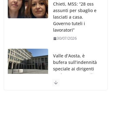
Chieti, M5S: “28 oss
assunti per sbaglio e
lasciati a casa.
Governo tuteli i
lavoratori”
30/07/2026
Valle d’Aosta, è
bufera sull’indennità
speciale ai dirigenti
Ausl. Le proteste di
minoranza e
sindacati: “Niente
soldi per gli oss?”
30/07/2026
Migep – Stati
Generali Oss – SHC:
“Richiesta di incontro