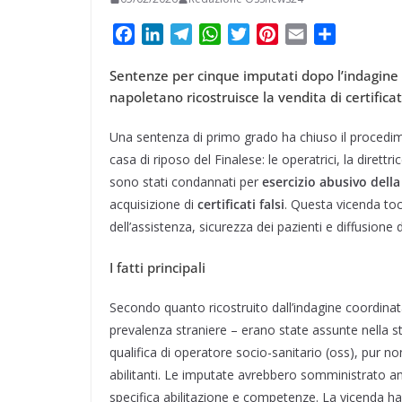
F
L
T
W
T
P
E
C
a
i
e
h
w
i
m
o
Sentenze per cinque imputati dopo l’indagine s
c
n
l
a
i
n
a
n
napoletano ricostruisce la vendita di certificati 
e
k
e
t
t
t
i
d
b
e
g
s
t
e
l
i
Una sentenza di primo grado ha chiuso il procedim
o
d
r
A
e
r
v
casa di riposo del Finalese: le operatrici, la direttri
o
I
a
p
r
e
i
sono stati condannati per
esercizio abusivo della
k
n
m
p
s
d
acquisizione di
certificati falsi
. Questa vicenda tocc
t
i
dell’assistenza, sicurezza dei pazienti e diffusione 
I fatti principali
Secondo quanto ricostruito dall’indagine coordinat
prevalenza straniere – erano state assunte nella st
qualifica di operatore socio-sanitario (oss), pur n
abilitanti. Le imputate avrebbero somministrato anc
specifica abilitazione e competenze. La vicenda h