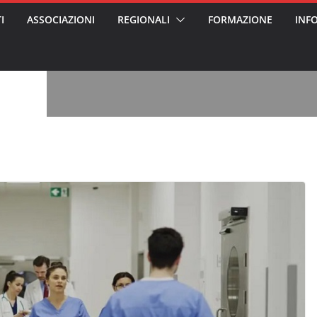
I
ASSOCIAZIONI
REGIONALI
FORMAZIONE
INF
vviso pubblico
 nei Cantieri
entali sanitari
o per abusi
sabile
7: tutto quello
sapere su
le
oss arrestato e
rattamenti agli
casa di riposo
, l’analisi di
a? Chi ci perde?
 per gli oss?”