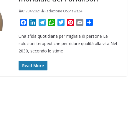
01/04/2021
Redazione OSSnews24
F
L
T
W
T
P
E
C
a
i
e
h
w
i
m
o
Una sfida quotidiana per migliaia di persone Le
c
n
l
a
i
n
a
n
e
k
e
t
t
t
i
d
soluzioni terapeutiche per ridare qualità alla vita Nel
b
e
g
s
t
e
l
i
2030, secondo le stime
o
d
r
A
e
r
v
o
I
a
p
r
e
i
Read More
k
n
m
p
s
d
t
i