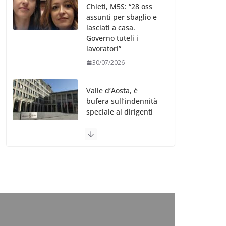
Chieti, M5S: “28 oss
assunti per sbaglio e
lasciati a casa.
Governo tuteli i
lavoratori”
30/07/2026
Valle d’Aosta, è
bufera sull’indennità
speciale ai dirigenti
Ausl. Le proteste di
minoranza e
sindacati: “Niente
soldi per gli oss?”
30/07/2026
Migep – Stati
Generali Oss – SHC:
“Richiesta di incontro