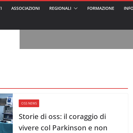
I
ASSOCIAZIONI
REGIONALI
FORMAZIONE
INF
vviso pubblico
 nei Cantieri
entali sanitari
o per abusi
sabile
7: tutto quello
sapere su
le
oss arrestato e
rattamenti agli
casa di riposo
, l’analisi di
a? Chi ci perde?
 per gli oss?”
OSS NEWS
Storie di oss: il coraggio di
vivere col Parkinson e non