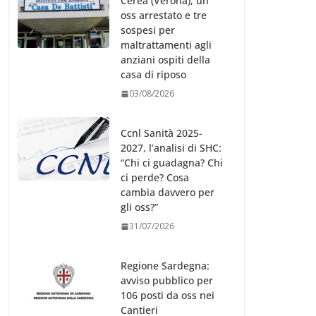
Cerea (Verona), un
oss arrestato e tre
sospesi per
maltrattamenti agli
anziani ospiti della
casa di riposo
03/08/2026
Ccnl Sanità 2025-
2027, l’analisi di SHC:
“Chi ci guadagna? Chi
ci perde? Cosa
cambia davvero per
gli oss?”
31/07/2026
Regione Sardegna:
avviso pubblico per
106 posti da oss nei
Cantieri