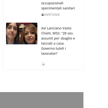
occupazionali
sperimentali sanitari
30/07/2026
Asl Lanciano Vasto
Chieti, M5S: “28 oss
assunti per sbaglio e
lasciati a casa.
Governo tuteli i
lavoratori”
30/07/2026
Valle d’Aosta, è
bufera sull’indennità
speciale ai dirigenti
Ausl. Le proteste di
minoranza e
sindacati: “Niente
soldi per gli oss?”