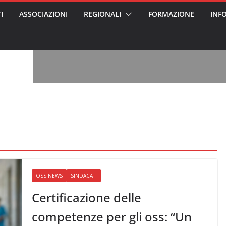
I
ASSOCIAZIONI
REGIONALI
FORMAZIONE
INF
, l’analisi di
a? Chi ci perde?
 per gli oss?”
alcontento degli
n partecipazione
o per abusi
sabile
7: tutto quello
sapere su
le
ss arrestato e
rattamenti agli
casa di riposo
OSS NEWS
SINDACATI
Certificazione delle
competenze per gli oss: “Un