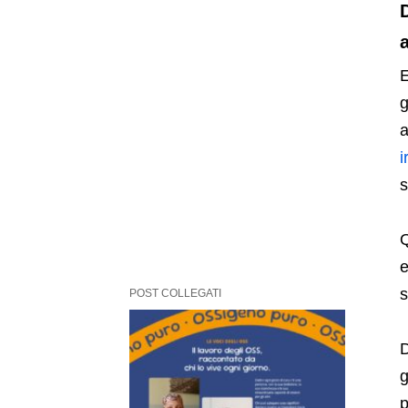
E
g
a
i
s
Q
e
s
POST COLLEGATI
D
g
p