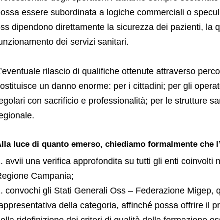
ossa essere subordinata a logiche commerciali o specula
ss dipendono direttamente la sicurezza dei pazienti, la qua
unzionamento dei servizi sanitari.
’eventuale rilascio di qualifiche ottenute attraverso perco
ostituisce un danno enorme: per i cittadini; per gli opera
egolari con sacrificio e professionalità; per le strutture sa
egionale.
lla luce di quanto emerso, chiediamo formalmente che l
avvii una verifica approfondita su tutti gli enti coinvolti
Regione Campania;
convochi gli Stati Generali Oss – Federazione Migep, q
appresentativa della categoria, affinché possa offrire il p
ella ridefinizione dei criteri di qualità della formazione os