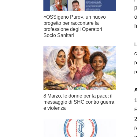
p
o
«OSSigeno Puro», un nuovo
progetto per raccontare la
f
professione degli Operatori
Socio Sanitari
L
c
r
r
A
8 Marzo, le donne per la pace: il
messaggio di SHC contro guerra
e violenza
r
n