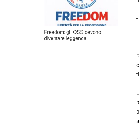
Freedom: gli OSS devono
diventare leggenda
R
c
t
L
p
p
a