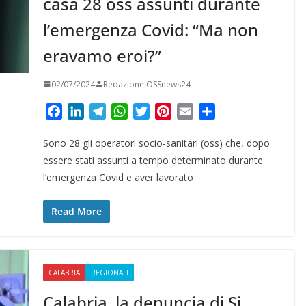
casa 28 oss assunti durante
l’emergenza Covid: “Ma non
eravamo eroi?”
02/07/2024
Redazione OSSnews24
F
L
T
W
T
P
E
C
a
i
e
h
w
i
m
o
Sono 28 gli operatori socio-sanitari (oss) che, dopo
c
n
l
a
i
n
a
n
e
k
e
t
t
t
i
d
essere stati assunti a tempo determinato durante
b
e
g
s
t
e
l
i
l’emergenza Covid e aver lavorato
o
d
r
A
e
r
v
o
I
a
p
r
e
i
Read More
k
n
m
p
s
d
t
i
CALABRIA
REGIONALI
Calabria, la denuncia di Si