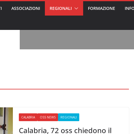
I
ASSOCIAZIONI
REGIONALI
FORMAZIONE
INF
, l’analisi di
a? Chi ci perde?
 per gli oss?”
alcontento degli
n partecipazione
o per abusi
sabile
7: tutto quello
sapere su
le
ss arrestato e
rattamenti agli
casa di riposo
CALABRIA
OSS NEWS
REGIONALI
Calabria, 72 oss chiedono il