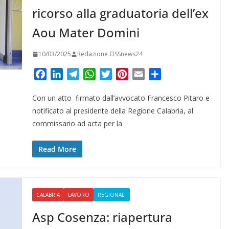
ricorso alla graduatoria dell’ex
Aou Mater Domini
10/03/2025
Redazione OSSnews24
F
L
T
W
T
P
E
C
a
i
e
h
w
i
m
o
Con un atto firmato dall’avvocato Francesco Pitaro e
c
n
l
a
i
n
a
n
e
k
e
t
t
t
i
d
notificato al presidente della Regione Calabria, al
b
e
g
s
t
e
l
i
commissario ad acta per la
o
d
r
A
e
r
v
o
I
a
p
r
e
i
Read More
k
n
m
p
s
d
t
i
CALABRIA
LAVORO
REGIONALI
Asp Cosenza: riapertura