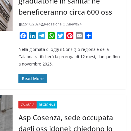
graduatorie in sanità: ne
beneficeranno circa 600 oss
22/10/2024
Redazione OSSnews24
F
L
T
W
T
P
E
C
a
i
e
h
w
i
m
o
Nella giornata di oggi il Consiglio regionale della
c
n
l
a
i
n
a
n
e
k
e
t
t
t
i
d
Calabria ratificherà la proroga di 12 mesi, dunque fino
b
e
g
s
t
e
l
i
a novembre 2025,
o
d
r
A
e
r
v
o
I
a
p
r
e
i
Read More
k
n
m
p
s
d
t
i
CALABRIA
REGIONALI
Asp Cosenza, sede occupata
dagli oss idonei: chiedono lo