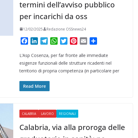
termini dell’avviso pubblico
per incarichi da oss
12/02/2025
Redazione OSSnews24
F
L
T
W
T
P
E
C
a
i
e
h
w
i
m
o
L’Asp Cosenza, per far fronte alle immediate
c
n
l
a
i
n
a
n
e
k
e
t
t
t
i
d
esigenze funzionali delle strutture ricadenti nel
b
e
g
s
t
e
l
i
territorio di propria competenza (in particolare per
o
d
r
A
e
r
v
o
I
a
p
r
e
i
Read More
k
n
m
p
s
d
t
i
CALABRIA
LAVORO
REGIONALI
Calabria, via alla proroga delle