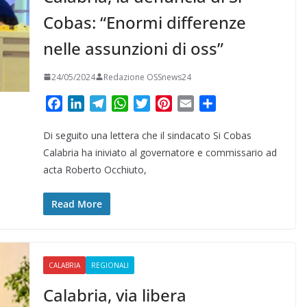
Cobas: “Enormi differenze
nelle assunzioni di oss”
24/05/2024
Redazione OSSnews24
F
L
T
W
T
P
E
C
a
i
e
h
w
i
m
o
Di seguito una lettera che il sindacato Si Cobas
c
n
l
a
i
n
a
n
e
k
e
t
t
t
i
d
Calabria ha iniviato al governatore e commissario ad
b
e
g
s
t
e
l
i
acta Roberto Occhiuto,
o
d
r
A
e
r
v
o
I
a
p
r
e
i
Read More
k
n
m
p
s
d
t
i
CALABRIA
REGIONALI
Calabria, via libera