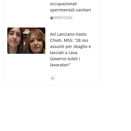
occupazionali
sperimentali sanitari
30/07/2026
Asl Lanciano Vasto
Chieti, M5S: “28 oss
assunti per sbaglio e
lasciati a casa.
Governo tuteli i
lavoratori”
30/07/2026
Valle d’Aosta, è
bufera sull’indennità
speciale ai dirigenti
Ausl. Le proteste di
minoranza e
sindacati: “Niente
soldi per gli oss?”