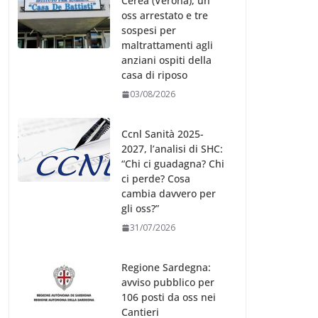
Cerea (Verona), un
oss arrestato e tre
sospesi per
maltrattamenti agli
anziani ospiti della
casa di riposo
03/08/2026
Ccnl Sanità 2025-
2027, l’analisi di SHC:
“Chi ci guadagna? Chi
ci perde? Cosa
cambia davvero per
gli oss?”
31/07/2026
Regione Sardegna:
avviso pubblico per
106 posti da oss nei
Cantieri