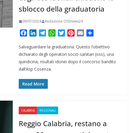
sblocco della graduatoria
09/07/2024
Redazione OSSnews24
F
L
T
W
T
P
E
C
a
i
e
h
w
i
m
o
Salvaguardare la graduatoria. Questo l’obiettivo
c
n
l
a
i
n
a
n
e
k
e
t
t
t
i
d
dichiarato degli operatori socio-sanitari (oss), una
b
e
g
s
t
e
l
i
quindicina, risultati idonei dopo il concorso bandito
o
d
r
A
e
r
v
dall’Asp Cosenza.
o
I
a
p
r
e
i
k
n
m
p
s
d
Read More
t
i
CALABRIA
REGIONALI
Reggio Calabria, restano a