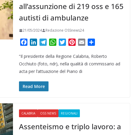
all’assunzione di 219 oss e 165
autisti di ambulanze
21/05/2024
Redazione OSSnews24
F
L
T
W
T
P
E
C
a
i
e
h
w
i
m
o
“Il presidente della Regione Calabria, Roberto
c
n
l
a
i
n
a
n
e
k
e
t
t
t
i
d
Occhiuto (foto, ndr), nella qualità di commissario ad
b
e
g
s
t
e
l
i
acta per l’attuazione del Piano di
o
d
r
A
e
r
v
o
I
a
p
r
e
i
Read More
k
n
m
p
s
d
t
i
CALABRIA
OSS NEWS
REGIONALI
Assenteismo e triplo lavoro: a