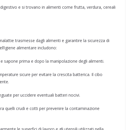
digestivo e si trovano in alimenti come frutta, verdura, cereali
lattie trasmesse dagli alimenti e garantire la sicurezza di
ll’igiene alimentare includono:
e sapone prima e dopo la manipolazione degli alimenti.
perature sicure per evitare la crescita batterica. Il cibo
ente.
guate per uccidere eventuali batteri nocivi.
tra quelli crudi e cotti per prevenire la contaminazione
rmente le superfici di lavoro e gli utensili utilizzati nella