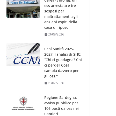
Cerea (Verona), un
oss arrestato e tre
sospesi per
maltrattamenti agli
anziani ospiti della
casa di riposo
03/08/2026
Ccnl Sanità 2025-
2027, l’analisi di SHC:
“Chi ci guadagna? Chi
ci perde? Cosa
cambia davvero per
gli oss?”
31/07/2026
Regione Sardegna:
avviso pubblico per
106 posti da oss nei
Cantieri