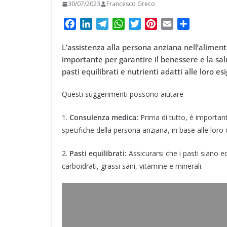
30/07/2023
Francesco Greco
F
L
T
W
T
P
E
C
a
i
e
h
w
i
m
o
L’assistenza alla persona anziana nell’aliment
c
n
l
a
i
n
a
n
importante per garantire il benessere e la sa
e
k
e
t
t
t
i
d
pasti equilibrati e nutrienti adatti alle loro es
b
e
g
s
t
e
l
i
o
d
r
A
e
r
v
Questi suggerimenti possono aiutare
o
I
a
p
r
e
i
k
n
m
p
s
d
1.
Consulenza medica:
Prima di tutto, è importan
t
i
specifiche della persona anziana, in base alle loro c
2.
Pasti equilibrati:
Assicurarsi che i pasti siano eq
carboidrati, grassi sani, vitamine e minerali.