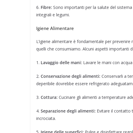
6.
Fibre:
Sono importanti per la salute del sistema 
integrali e legumi.
Igiene Alimentare
L’igiene alimentare è fondamentale per prevenire ma
quelli che consumiamo. Alcuni aspetti importanti de
1.
Lavaggio delle mani:
Lavare le mani con acqua 
2.
Conservazione degli alimenti:
Conservarli a tem
deperibile dovrebbe essere refrigerato adeguatam
3.
Cottura:
Cucinare gli alimenti a temperature ade
4.
Separazione degli alimenti:
Evitare il contatto 
incrociata.
5.
Igiene delle superfici:
Pulire e disinfettare regola