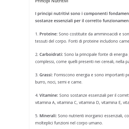
Principi Nutritivi
I principi nutritivi sono i componenti fondament
sostanze essenziali per il corretto funzionamento
1.
Proteine:
Sono costituite da amminoacidi e sono 
tessuti del corpo. Fonti di proteine includono carne,
2.
Carboidrati:
Sono la principale fonte di energia
complessi, come quelli presenti nei cereali, nella p
3.
Grassi:
Forniscono energia e sono importanti per 
burro, noci, semi e carne.
4.
Vitamine:
Sono sostanze essenziali per il corr
vitamina A, vitamina C, vitamina D, vitamina E, vit
5.
Minerali:
Sono nutrienti inorganici essenziali, 
molteplici funzioni nel corpo umano.