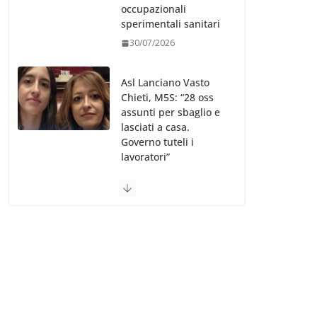
occupazionali
sperimentali sanitari
30/07/2026
Asl Lanciano Vasto
Chieti, M5S: “28 oss
assunti per sbaglio e
lasciati a casa.
Governo tuteli i
lavoratori”
30/07/2026
Valle d’Aosta, è
bufera sull’indennità
speciale ai dirigenti
Ausl. Le proteste di
minoranza e
sindacati: “Niente
soldi per gli oss?”