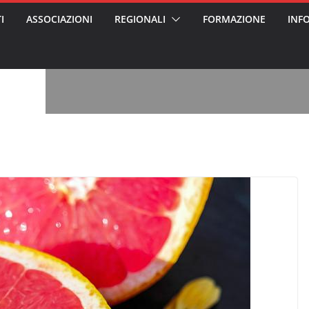
I
ASSOCIAZIONI
REGIONALI
FORMAZIONE
INF
, l’analisi di
a? Chi ci perde?
 per gli oss?”
alcontento degli
n partecipazione
o per abusi
sabile
7: tutto quello
sapere su
ele
oss arrestato e
rattamenti agli
casa di riposo