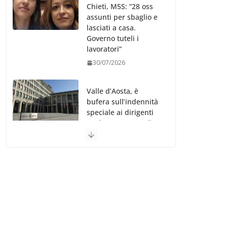
Chieti, M5S: “28 oss
assunti per sbaglio e
lasciati a casa.
Governo tuteli i
lavoratori”
30/07/2026
Valle d’Aosta, è
bufera sull’indennità
speciale ai dirigenti
Ausl. Le proteste di
minoranza e
sindacati: “Niente
soldi per gli oss?”
30/07/2026
Migep – Stati
Generali Oss – SHC:
“Richiesta di incontro