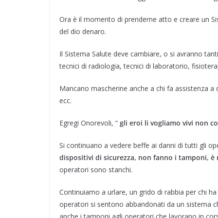
Ora è il momento di prenderne atto e creare un Siste
del dio denaro.
Il Sistema Salute deve cambiare, o si avranno tanti 
tecnici di radiologia, tecnici di laboratorio, fisioterap
Mancano mascherine anche a chi fa assistenza a domi
ecc.
Egregi Onorevoli, “
gli eroi li vogliamo vivi non 
Si continuano a vedere beffe ai danni di tutti gli 
dispositivi di sicurezza, non fanno i tamponi, è
operatori sono stanchi.
Continuiamo a urlare, un grido di rabbia per chi ha n
operatori si sentono abbandonati da un sistema ch
anche i tamponi agli operatori che lavorano in corsia