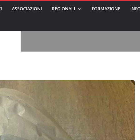
I
ASSOCIAZIONI
REGIONALI
FORMAZIONE
INF
vviso pubblico
 nei Cantieri
entali sanitari
o per abusi
sabile
7: tutto quello
sapere su
le
oss arrestato e
rattamenti agli
casa di riposo
, l’analisi di
a? Chi ci perde?
 per gli oss?”