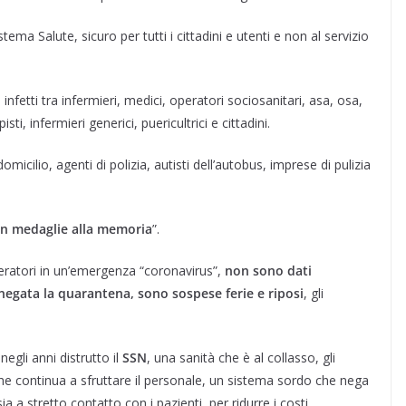
ma Salute, sicuro per tutti i cittadini e utenti e non al servizio
infetti tra infermieri, medici, operatori sociosanitari, asa, osa,
isti, infermieri generici, puericultrici e cittadini.
cilio, agenti di polizia, autisti dell’autobus, imprese di pulizia
con medaglie alla memoria
”.
operatori in un’emergenza “coronavirus”,
non sono dati
 negata la quarantena, sono sospese ferie e riposi
, gli
egli anni distrutto il
SSN
, una sanità che è al collasso, gli
e continua a sfruttare il personale, un sistema sordo che nega
 a stretto contatto con i pazienti, per ridurre i costi.