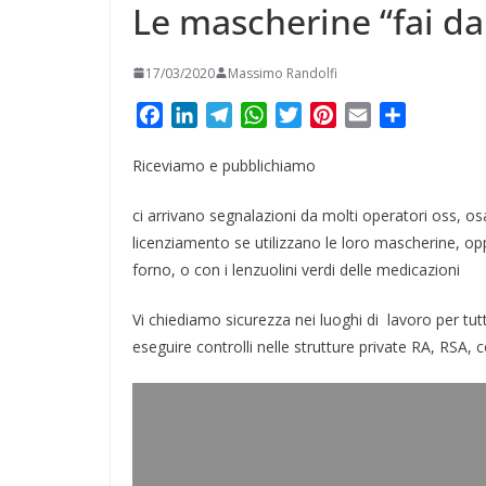
Le mascherine “fai da 
17/03/2020
Massimo Randolfi
F
L
T
W
T
P
E
C
a
i
e
h
w
i
m
o
Riceviamo e pubblichiamo
c
n
l
a
i
n
a
n
e
k
e
t
t
t
i
d
ci arrivano segnalazioni da molti operatori oss, o
b
e
g
s
t
e
l
i
licenziamento se utilizzano le loro mascherine, opp
o
d
r
A
e
r
v
forno, o con i lenzuolini verdi delle medicazioni
o
I
a
p
r
e
i
k
n
m
p
s
d
Vi chiediamo sicurezza nei luoghi di lavoro per tutti 
t
i
eseguire controlli nelle strutture private RA, RSA, 