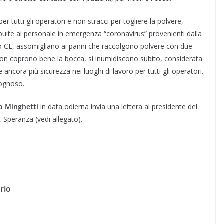
 tutti gli operatori e non stracci per togliere la polvere,
uite al personale in emergenza “coronavirus” provenienti dalla
chio CE, assomigliano ai panni che raccolgono polvere con due
re non coprono bene la bocca, si inumidiscono subito, considerata
cora più sicurezza nei luoghi di lavoro per tutti gli operatori.
gognoso.
o Minghetti
in data odierna invia una lettera al presidente del
, Speranza (vedi allegato).
rio