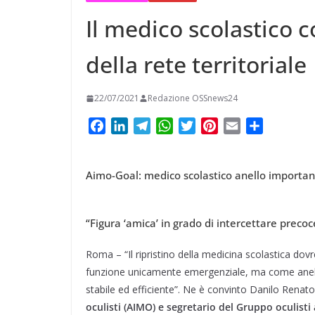
t
m
a
p
o
e
Il medico scolastico 
e
i
p
n
r
r
l
della rete territoriale
d
e
i
s
22/07/2021
Redazione OSSnews24
v
t
F
L
T
W
T
P
E
C
i
a
i
e
h
w
i
m
o
d
c
n
l
a
i
n
a
n
i
Aimo-Goal: medico scolastico anello important
e
k
e
t
t
t
i
d
b
e
g
s
t
e
l
i
o
d
r
A
e
r
v
“Figura ‘amica’ in grado di intercettare precoc
o
I
a
p
r
e
i
k
n
m
p
s
d
Roma – “Il ripristino della medicina scolastica d
t
i
funzione unicamente emergenziale, ma come anello 
stabile ed efficiente”. Ne è convinto Danilo Renat
oculisti (AIMO) e segretario del Gruppo oculisti 