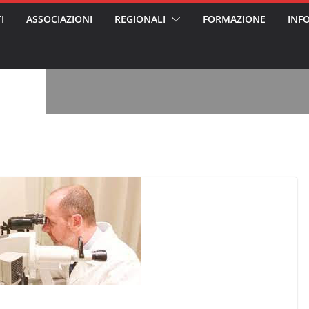
I
ASSOCIAZIONI
REGIONALI
FORMAZIONE
INF
vviso pubblico
 nei Cantieri
entali sanitari
o per abusi
sabile
7: tutto quello
sapere su
le
oss arrestato e
rattamenti agli
casa di riposo
, l’analisi di
a? Chi ci perde?
 per gli oss?”