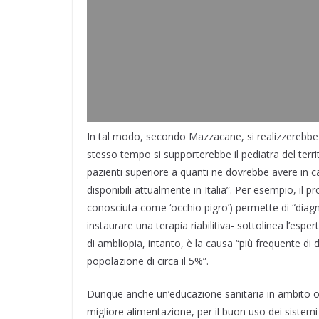
In tal modo, secondo Mazzacane, si realizzerebbe un
stesso tempo si supporterebbe il pediatra del territ
pazienti superiore a quanti ne dovrebbe avere in car
disponibili attualmente in Italia”. Per esempio, il
conosciuta come ‘occhio pigro’) permette di “diagn
instaurare una terapia riabilitiva- sottolinea l’es
di ambliopia, intanto, è la causa “più frequente di d
popolazione di circa il 5%”.
Dunque anche un’educazione sanitaria in ambito ocu
migliore alimentazione, per il buon uso dei sistemi 