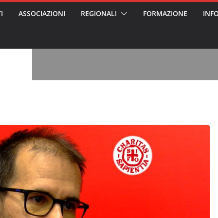
I
ASSOCIAZIONI
REGIONALI
FORMAZIONE
INF
, l’analisi di
a? Chi ci perde?
 per gli oss?”
alcontento degli
n partecipazione
o per abusi
sabile
7: tutto quello
sapere su
le
ss arrestato e
rattamenti agli
casa di riposo