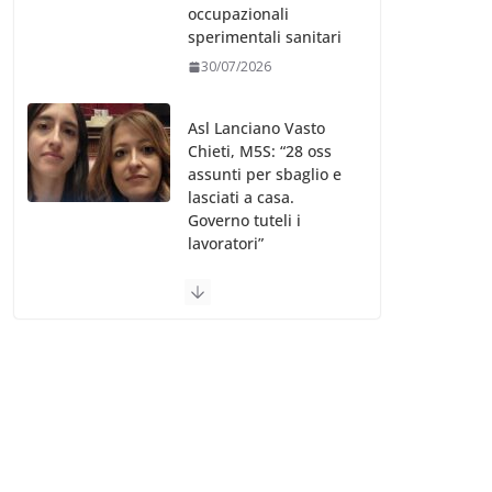
occupazionali
sperimentali sanitari
30/07/2026
Asl Lanciano Vasto
Chieti, M5S: “28 oss
assunti per sbaglio e
lasciati a casa.
Governo tuteli i
lavoratori”
30/07/2026
Valle d’Aosta, è
bufera sull’indennità
speciale ai dirigenti
Ausl. Le proteste di
minoranza e
sindacati: “Niente
soldi per gli oss?”