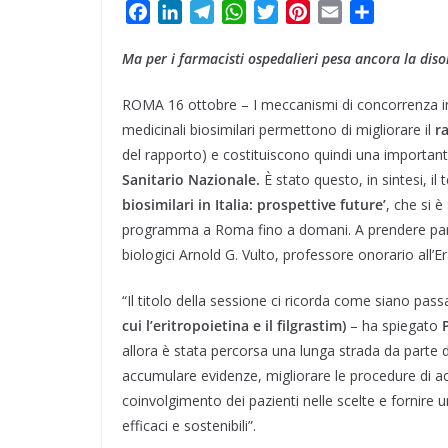
F
L
T
W
T
P
E
C
a
i
e
h
w
i
m
o
Ma per i farmacisti ospedalieri pesa ancora la diso
c
n
l
a
i
n
a
n
e
k
e
t
t
t
i
d
ROMA 16 ottobre – I meccanismi di concorrenza inne
b
e
g
s
t
e
l
i
medicinali biosimilari permettono di migliorare il
r
o
d
r
A
e
r
v
del rapporto) e costituiscono quindi una importante 
o
I
a
p
r
e
i
k
n
m
p
s
d
Sanitario Nazionale.
È stato questo, in sintesi, il
t
i
biosimilari in Italia: prospettive future’
, che si 
programma a Roma fino a domani. A prendere parte
biologici Arnold G. Vulto, professore onorario all’
“Il titolo della sessione ci ricorda come siano pas
cui l’eritropoietina e il filgrastim)
– ha spiegato
allora è stata percorsa una lunga strada da parte d
accumulare evidenze, migliorare le procedure di ac
coinvolgimento dei pazienti nelle scelte e fornire 
efficaci e sostenibili”.