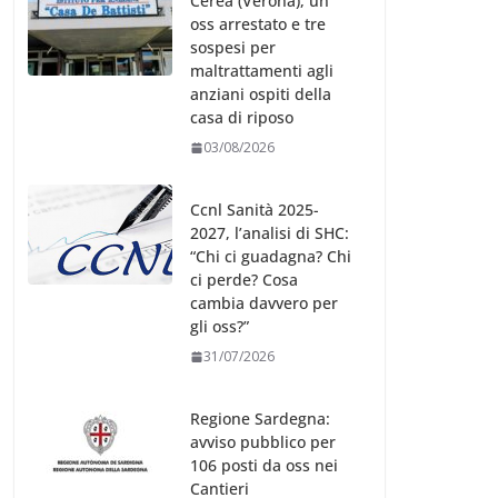
Cerea (Verona), un
oss arrestato e tre
sospesi per
maltrattamenti agli
anziani ospiti della
casa di riposo
03/08/2026
Ccnl Sanità 2025-
2027, l’analisi di SHC:
“Chi ci guadagna? Chi
ci perde? Cosa
cambia davvero per
gli oss?”
31/07/2026
Regione Sardegna:
avviso pubblico per
106 posti da oss nei
Cantieri