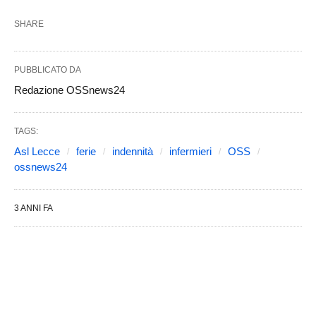
SHARE
PUBBLICATO DA
Redazione OSSnews24
TAGS:
Asl Lecce
ferie
indennità
infermieri
OSS
ossnews24
3 ANNI FA