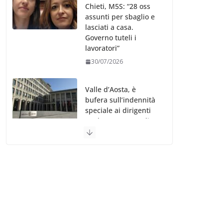
Chieti, M5S: “28 oss
assunti per sbaglio e
lasciati a casa.
Governo tuteli i
lavoratori”
30/07/2026
Valle d’Aosta, è
bufera sull’indennità
speciale ai dirigenti
Ausl. Le proteste di
minoranza e
sindacati: “Niente
soldi per gli oss?”
30/07/2026
Migep – Stati
Generali Oss – SHC:
“Richiesta di incontro