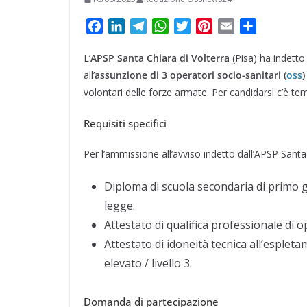
F
L
T
W
T
P
E
C
a
i
e
h
w
i
m
o
L’
APSP Santa Chiara di Volterra
c
n
l
a
i
n
(Pisa) ha indetto 
a
n
e
k
e
t
t
t
i
d
all’
assunzione di 3 operatori socio-sanitari (
oss
b
e
g
s
t
e
l
i
volontari delle forze armate. Per candidarsi c’è te
o
d
r
A
e
r
v
Requisiti specifici
o
I
a
p
r
e
i
k
n
m
p
s
d
Per l’ammissione all’avviso indetto dall’APSP Santa 
t
i
Diploma di scuola secondaria di primo g
legge.
Attestato di qualifica professionale di o
Attestato di idoneità tecnica all’espleta
elevato / livello 3.
Domanda di partecipazione