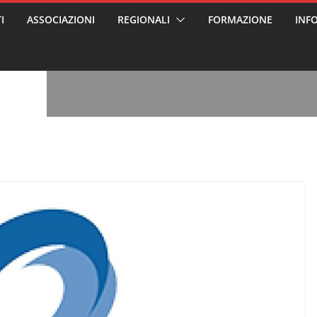
I
ASSOCIAZIONI
REGIONALI
FORMAZIONE
INF
vviso pubblico
 nei Cantieri
entali sanitari
o per abusi
sabile
7: tutto quello
sapere su
le
oss arrestato e
rattamenti agli
casa di riposo
, l’analisi di
a? Chi ci perde?
 per gli oss?”