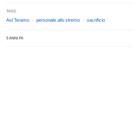
TAGS:
Asl Teramo
personale allo stremo
sacrificio
5 ANNI FA