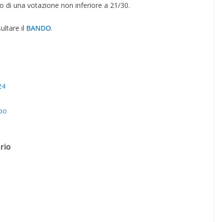
o di una votazione non inferiore a 21/30.
ultare il
BANDO
.
24
po
rio