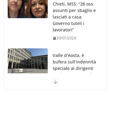
Chieti, M5S: “28 oss
assunti per sbaglio e
lasciati a casa.
Governo tuteli i
lavoratori”
30/07/2026
Valle d’Aosta, è
bufera sull’indennità
speciale ai dirigenti
Ausl. Le proteste di
minoranza e
sindacati: “Niente
soldi per gli oss?”
30/07/2026
Migep – Stati
Generali Oss – SHC:
“Richiesta di incontro