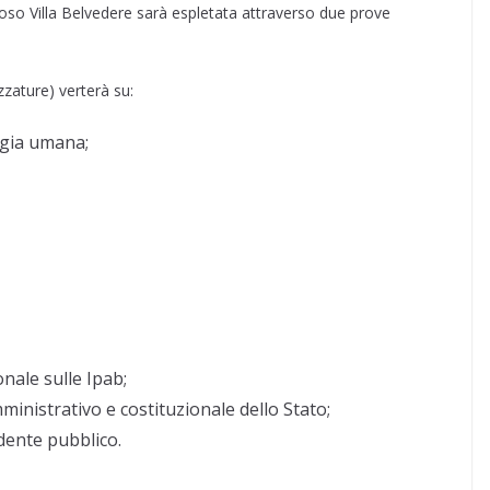
poso Villa Belvedere sarà espletata attraverso due prove
zzature) verterà su:
ogia umana;
onale sulle Ipab;
inistrativo e costituzionale dello Stato;
ndente pubblico.