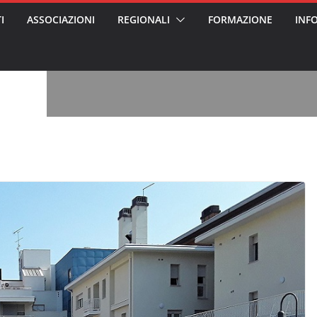
I
ASSOCIAZIONI
REGIONALI
FORMAZIONE
INF
vviso pubblico
 nei Cantieri
entali sanitari
o per abusi
sabile
7: tutto quello
sapere su
le
oss arrestato e
rattamenti agli
casa di riposo
, l’analisi di
a? Chi ci perde?
 per gli oss?”