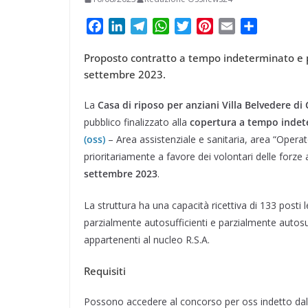
F
L
T
W
T
P
E
C
a
i
e
h
w
i
m
o
Proposto contratto a tempo indeterminato e p
c
n
l
a
i
n
a
n
settembre 2023.
e
k
e
t
t
t
i
d
b
e
g
s
t
e
l
i
La
Casa di riposo per anziani Villa Belvedere di
o
d
r
A
e
r
v
pubblico finalizzato alla
copertura a tempo indet
o
I
a
p
r
e
i
(oss)
– Area assistenziale e sanitaria, area “Operato
k
n
m
p
s
d
prioritariamente a favore dei volontari delle forz
t
i
settembre 2023
.
La struttura ha una capacità ricettiva di 133 posti l
parzialmente autosufficienti e parzialmente autosuff
appartenenti al nucleo R.S.A.
Requisiti
Possono accedere al concorso per oss indetto dalla