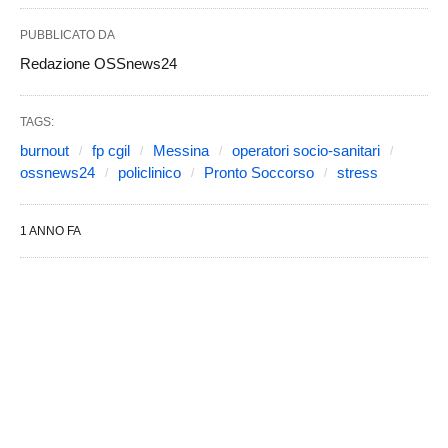
PUBBLICATO DA
Redazione OSSnews24
TAGS:
burnout
fp cgil
Messina
operatori socio-sanitari
ossnews24
policlinico
Pronto Soccorso
stress
1 ANNO FA