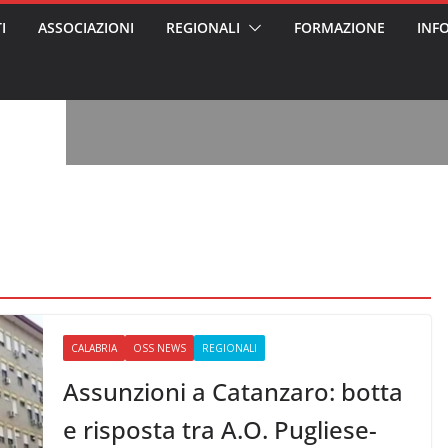
I
ASSOCIAZIONI
REGIONALI
FORMAZIONE
INF
, l’analisi di
a? Chi ci perde?
 per gli oss?”
alcontento degli
n partecipazione
o per abusi
sabile
7: tutto quello
sapere su
ele
oss arrestato e
rattamenti agli
casa di riposo
CALABRIA
OSS NEWS
REGIONALI
Assunzioni a Catanzaro: botta
e risposta tra A.O. Pugliese-