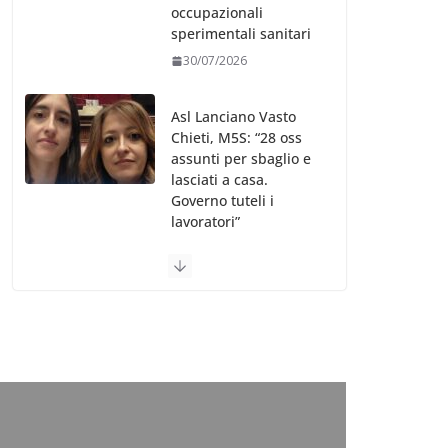
occupazionali
sperimentali sanitari
30/07/2026
Asl Lanciano Vasto
Chieti, M5S: “28 oss
assunti per sbaglio e
lasciati a casa.
Governo tuteli i
lavoratori”
30/07/2026
Valle d’Aosta, è
bufera sull’indennità
speciale ai dirigenti
Ausl. Le proteste di
minoranza e
sindacati: “Niente
soldi per gli oss?”