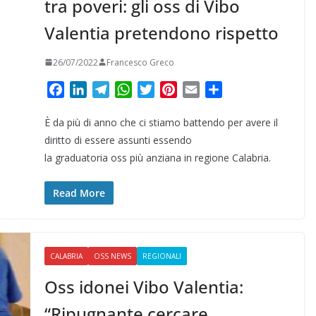
tra poveri: gli oss di Vibo
Valentia pretendono rispetto
26/07/2022
Francesco Greco
F
L
T
W
T
P
E
C
a
i
e
h
w
i
m
o
È da più di anno che ci stiamo battendo per avere il
c
n
l
a
i
n
a
n
e
k
e
t
t
t
i
d
diritto di essere assunti essendo
b
e
g
s
t
e
l
i
la graduatoria oss più anziana in regione Calabria.
o
d
r
A
e
r
v
o
I
a
p
r
e
i
Read More
k
n
m
p
s
d
t
i
CALABRIA
OSS NEWS
REGIONALI
Oss idonei Vibo Valentia:
“Ripugnante cercare