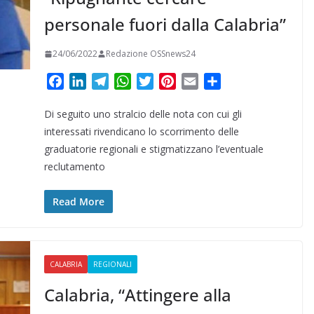
personale fuori dalla Calabria”
24/06/2022
Redazione OSSnews24
F
L
T
W
T
P
E
C
a
i
e
h
w
i
m
o
Di seguito uno stralcio delle nota con cui gli
c
n
l
a
i
n
a
n
e
k
e
t
t
t
i
d
interessati rivendicano lo scorrimento delle
b
e
g
s
t
e
l
i
graduatorie regionali e stigmatizzano l’eventuale
o
d
r
A
e
r
v
reclutamento
o
I
a
p
r
e
i
k
n
m
p
s
d
Read More
t
i
CALABRIA
REGIONALI
Calabria, “Attingere alla