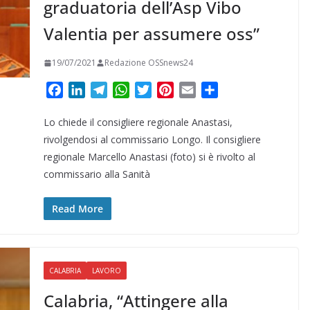
graduatoria dell’Asp Vibo
Valentia per assumere oss”
19/07/2021
Redazione OSSnews24
F
L
T
W
T
P
E
C
a
i
e
h
w
i
m
o
Lo chiede il consigliere regionale Anastasi,
c
n
l
a
i
n
a
n
e
k
e
t
t
t
i
d
rivolgendosi al commissario Longo. Il consigliere
b
e
g
s
t
e
l
i
regionale Marcello Anastasi (foto) si è rivolto al
o
d
r
A
e
r
v
commissario alla Sanità
o
I
a
p
r
e
i
k
n
m
p
s
d
Read More
t
i
CALABRIA
LAVORO
Calabria, “Attingere alla