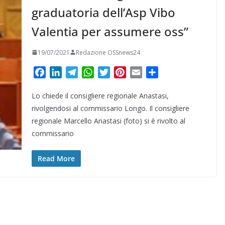
graduatoria dell’Asp Vibo
Valentia per assumere oss”
19/07/2021
Redazione OSSnews24
F
L
T
W
T
P
E
C
a
i
e
h
w
i
m
o
Lo chiede il consigliere regionale Anastasi,
c
n
l
a
i
n
a
n
e
k
e
t
t
t
i
d
rivolgendosi al commissario Longo. Il consigliere
b
e
g
s
t
e
l
i
regionale Marcello Anastasi (foto) si è rivolto al
o
d
r
A
e
r
v
commissario
o
I
a
p
r
e
i
k
n
m
p
s
d
Read More
t
i