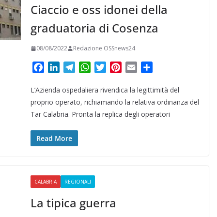
Ciaccio e oss idonei della
graduatoria di Cosenza
08/08/2022
Redazione OSSnews24
F
L
T
W
T
P
E
C
a
i
e
h
w
i
m
o
L’Azienda ospedaliera rivendica la legittimità del
c
n
l
a
i
n
a
n
e
k
e
t
t
t
i
d
proprio operato, richiamando la relativa ordinanza del
b
e
g
s
t
e
l
i
Tar Calabria. Pronta la replica degli operatori
o
d
r
A
e
r
v
o
I
a
p
r
e
i
Read More
k
n
m
p
s
d
t
i
CALABRIA
REGIONALI
La tipica guerra