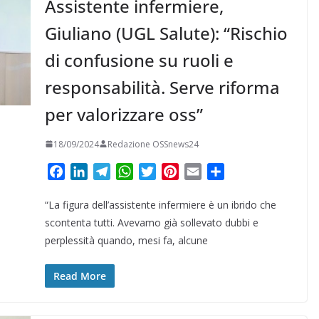
Assistente infermiere,
Giuliano (UGL Salute): “Rischio
di confusione su ruoli e
responsabilità. Serve riforma
per valorizzare oss”
18/09/2024
Redazione OSSnews24
F
L
T
W
T
P
E
C
a
i
e
h
w
i
m
o
“La figura dell’assistente infermiere è un ibrido che
c
n
l
a
i
n
a
n
e
k
e
t
t
t
i
d
scontenta tutti. Avevamo già sollevato dubbi e
b
e
g
s
t
e
l
i
perplessità quando, mesi fa, alcune
o
d
r
A
e
r
v
o
I
a
p
r
e
i
Read More
k
n
m
p
s
d
t
i