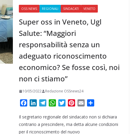
OSS NEWS
REGIONALI
SINDACATI
VENETO
Super oss in Veneto, Ugl
Salute: “Maggiori
responsabilità senza un
adeguato riconoscimento
economico? Se fosse così, noi
non ci stiamo”
10/05/2022
Redazione OSSnews24
F
L
T
W
T
P
E
C
a
i
e
h
w
i
m
o
Il segretario regionale del sindacato non si dichiara
c
n
l
a
i
n
a
n
e
k
e
t
t
t
i
d
contrario a prescindere, ma detta alcune condizioni
b
e
g
s
t
e
l
i
per il riconoscimento del nuovo