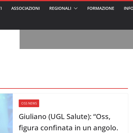
I
ASSOCIAZIONI
REGIONALI
FORMAZIONE
INF
vviso pubblico
 nei Cantieri
entali sanitari
o per abusi
sabile
7: tutto quello
sapere su
ele
oss arrestato e
rattamenti agli
casa di riposo
, l’analisi di
a? Chi ci perde?
 per gli oss?”
OSS NEWS
Giuliano (UGL Salute): “Oss,
figura confinata in un angolo.