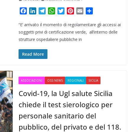
F
L
T
W
T
P
E
C
a
i
e
h
w
i
m
o
“E’ arrivato il momento di regolamentare gli accessi ai
c
n
l
a
i
n
a
n
e
k
e
t
t
t
i
d
soggetti privi di certificazione verde, all’interno delle
b
e
g
s
t
e
l
i
strutture ospedaliere pubbliche in
o
d
r
A
e
r
v
o
I
a
p
r
e
i
Read More
k
n
m
p
s
d
t
i
ASSOCIAZIONI
OSS NEWS
REGIONALI
SICILIA
Covid-19, la Ugl salute Sicilia
chiede il test sierologico per
personale sanitario del
pubblico, del privato e del 118.