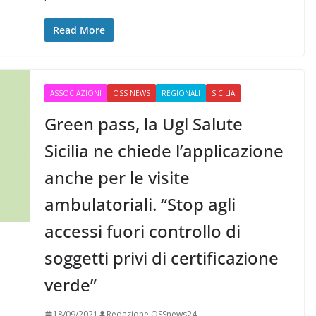
o
d
r
A
e
r
v
o
I
a
p
r
e
i
Read More
k
n
m
p
s
d
t
i
ASSOCIAZIONI
OSS NEWS
REGIONALI
SICILIA
Green pass, la Ugl Salute
Sicilia ne chiede l’applicazione
anche per le visite
ambulatoriali. “Stop agli
accessi fuori controllo di
soggetti privi di certificazione
verde”
18/09/2021
Redazione OSSnews24