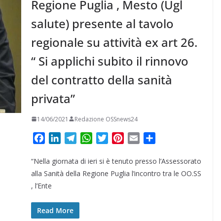
Regione Puglia , Mesto (Ugl
salute) presente al tavolo
regionale su attività ex art 26.
“ Si applichi subito il rinnovo
del contratto della sanità
privata”
14/06/2021
Redazione OSSnews24
F
L
T
W
T
P
E
C
a
i
e
h
w
i
m
o
“Nella giornata di ieri si è tenuto presso l’Assessorato
c
n
l
a
i
n
a
n
e
k
e
t
t
t
i
d
alla Sanità della Regione Puglia l’incontro tra le OO.SS
b
e
g
s
t
e
l
i
, l’Ente
o
d
r
A
e
r
v
o
I
a
p
r
e
i
Read More