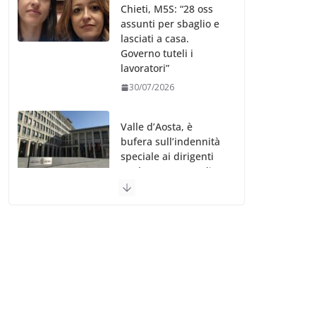
Chieti, M5S: “28 oss
assunti per sbaglio e
lasciati a casa.
Governo tuteli i
lavoratori”
30/07/2026
Valle d’Aosta, è
bufera sull’indennità
speciale ai dirigenti
Ausl. Le proteste di
minoranza e
sindacati: “Niente
soldi per gli oss?”
30/07/2026
Migep – Stati
Generali Oss – SHC:
“Richiesta di incontro