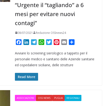
“Urgente il “tagliando” a 6
mesi per evitare nuovi
contagi”
08/07/2021
Redazione OSSnews24
F
L
T
W
T
P
E
C
a
i
e
h
w
i
m
o
Avviare lo screening sierologico a tappeto per il
c
n
l
a
i
n
a
n
e
k
e
t
t
t
i
d
personale medico e sanitario delle Aziende sanitarie
b
e
g
s
t
e
l
i
ed ospedaliere siciliane, delle strutture
o
d
r
A
e
r
v
o
I
a
p
r
e
i
Read More
k
n
m
p
s
d
t
i
ASSOCIAZIONI
OSS NEWS
PUGLIA
REGIONALI