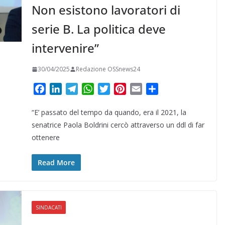
Non esistono lavoratori di
serie B. La politica deve
intervenire”
30/04/2025
Redazione OSSnews24
F
L
T
W
T
P
E
C
a
i
e
h
w
i
m
o
“E’ passato del tempo da quando, era il 2021, la
c
n
l
a
i
n
a
n
e
k
e
t
t
t
i
d
senatrice Paola Boldrini cercò attraverso un ddl di far
b
e
g
s
t
e
l
i
ottenere
o
d
r
A
e
r
v
o
I
a
p
r
e
i
Read More
k
n
m
p
s
d
t
i
SINDACATI