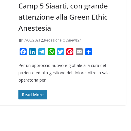
Camp 5 Siaarti, con grande
attenzione alla Green Ethic
Anestesia
17/06/2021
Redazione OSSnews24
F
L
T
W
T
P
E
C
a
i
e
h
w
i
m
o
Per un approccio nuovo e globale alla cura del
c
n
l
a
i
n
a
n
e
k
e
t
t
t
i
d
paziente ed alla gestione del dolore: oltre la sala
b
e
g
s
t
e
l
i
operatoria per
o
d
r
A
e
r
v
o
I
a
p
r
e
i
Read More
k
n
m
p
s
d
t
i