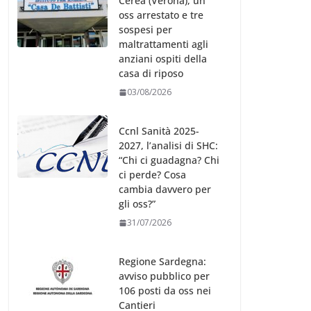
Cerea (Verona), un
oss arrestato e tre
sospesi per
maltrattamenti agli
anziani ospiti della
casa di riposo
03/08/2026
Ccnl Sanità 2025-
2027, l’analisi di SHC:
“Chi ci guadagna? Chi
ci perde? Cosa
cambia davvero per
gli oss?”
31/07/2026
Regione Sardegna:
avviso pubblico per
106 posti da oss nei
Cantieri