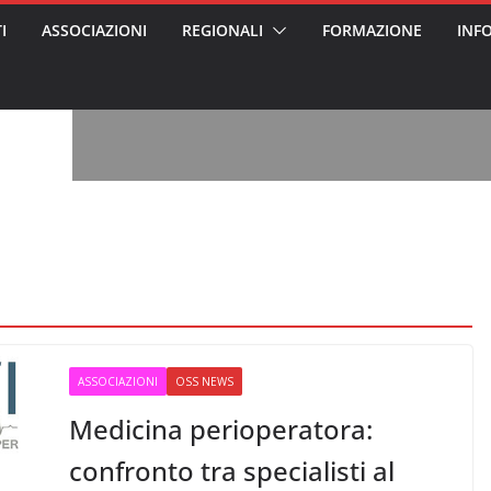
I
ASSOCIAZIONI
REGIONALI
FORMAZIONE
INF
, l’analisi di
a? Chi ci perde?
 per gli oss?”
alcontento degli
n partecipazione
o per abusi
sabile
7: tutto quello
sapere su
ele
oss arrestato e
rattamenti agli
casa di riposo
ASSOCIAZIONI
OSS NEWS
Medicina perioperatora:
confronto tra specialisti al