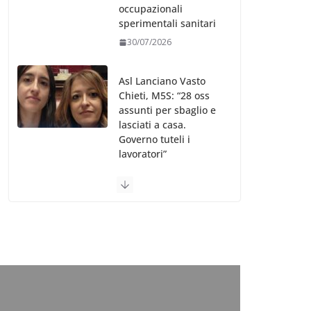
occupazionali
sperimentali sanitari
30/07/2026
Asl Lanciano Vasto
Chieti, M5S: “28 oss
assunti per sbaglio e
lasciati a casa.
Governo tuteli i
lavoratori”
30/07/2026
Valle d’Aosta, è
bufera sull’indennità
speciale ai dirigenti
Ausl. Le proteste di
minoranza e
sindacati: “Niente
soldi per gli oss?”