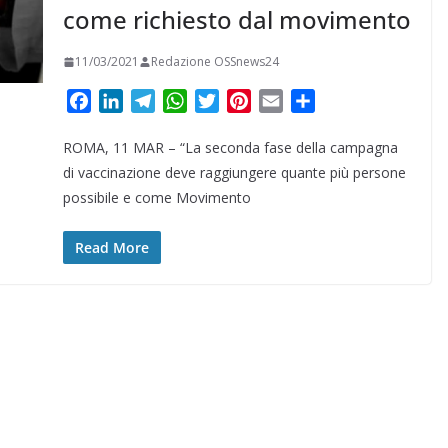
come richiesto dal movimento
11/03/2021
Redazione OSSnews24
F
L
T
W
T
P
E
C
a
i
e
h
w
i
m
o
ROMA, 11 MAR – “La seconda fase della campagna
c
n
l
a
i
n
a
n
e
k
e
t
t
t
i
d
di vaccinazione deve raggiungere quante più persone
b
e
g
s
t
e
l
i
possibile e come Movimento
o
d
r
A
e
r
v
o
I
a
p
r
e
i
Read More
k
n
m
p
s
d
t
i