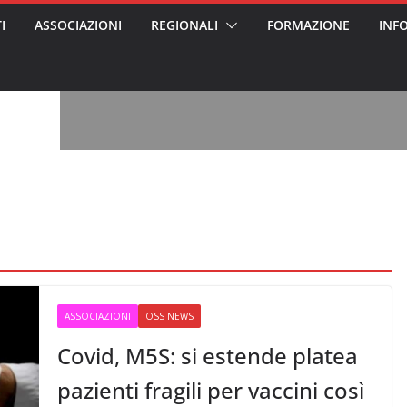
I
ASSOCIAZIONI
REGIONALI
FORMAZIONE
INF
, l’analisi di
a? Chi ci perde?
 per gli oss?”
alcontento degli
n partecipazione
o per abusi
sabile
7: tutto quello
sapere su
ele
oss arrestato e
rattamenti agli
casa di riposo
ASSOCIAZIONI
OSS NEWS
Covid, M5S: si estende platea
pazienti fragili per vaccini così