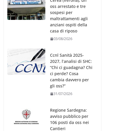
Cerea (Verona), un
oss arrestato e tre
sospesi per
maltrattamenti agli
anziani ospiti della
casa di riposo
03/08/2026
Ccnl Sanità 2025-
2027, l’analisi di SHC:
“Chi ci guadagna? Chi
ci perde? Cosa
cambia davvero per
gli oss?”
31/07/2026
Regione Sardegna:
avviso pubblico per
106 posti da oss nei
Cantieri