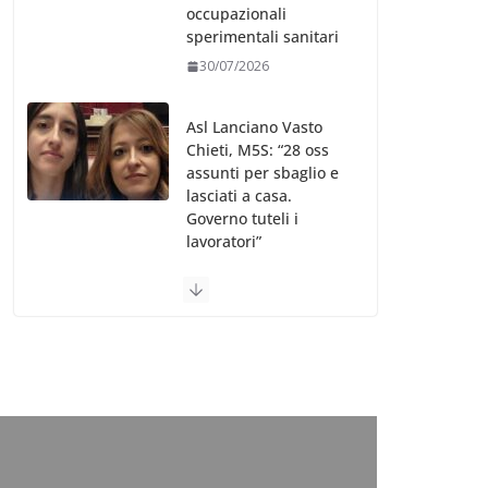
occupazionali
sperimentali sanitari
30/07/2026
Asl Lanciano Vasto
Chieti, M5S: “28 oss
assunti per sbaglio e
lasciati a casa.
Governo tuteli i
lavoratori”
30/07/2026
Valle d’Aosta, è
bufera sull’indennità
speciale ai dirigenti
Ausl. Le proteste di
minoranza e
sindacati: “Niente
soldi per gli oss?”