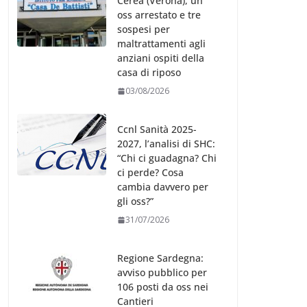
Cerea (Verona), un
oss arrestato e tre
sospesi per
maltrattamenti agli
anziani ospiti della
casa di riposo
03/08/2026
Ccnl Sanità 2025-
2027, l’analisi di SHC:
“Chi ci guadagna? Chi
ci perde? Cosa
cambia davvero per
gli oss?”
31/07/2026
Regione Sardegna:
avviso pubblico per
106 posti da oss nei
Cantieri