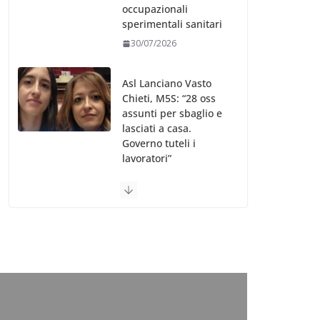
occupazionali
sperimentali sanitari
30/07/2026
Asl Lanciano Vasto
Chieti, M5S: “28 oss
assunti per sbaglio e
lasciati a casa.
Governo tuteli i
lavoratori”
30/07/2026
Valle d’Aosta, è
bufera sull’indennità
speciale ai dirigenti
Ausl. Le proteste di
minoranza e
sindacati: “Niente
soldi per gli oss?”