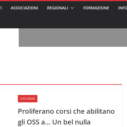
I
ASSOCIAZIONI
REGIONALI
FORMAZIONE
INF
, l’analisi di
a? Chi ci perde?
 per gli oss?”
alcontento degli
n partecipazione
o per abusi
sabile
7: tutto quello
sapere su
le
ss arrestato e
rattamenti agli
casa di riposo
OSS NEWS
Proliferano corsi che abilitano
gli OSS a… Un bel nulla