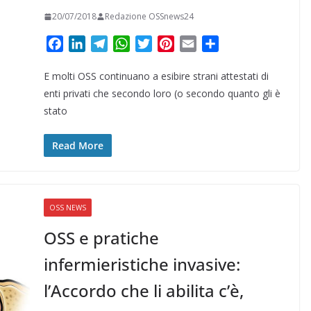
20/07/2018
Redazione OSSnews24
F
L
T
W
T
P
E
C
a
i
e
h
w
i
m
o
E molti OSS continuano a esibire strani attestati di
c
n
l
a
i
n
a
n
e
k
e
t
t
t
i
d
enti privati che secondo loro (o secondo quanto gli è
b
e
g
s
t
e
l
i
stato
o
d
r
A
e
r
v
o
I
a
p
r
e
i
Read More
k
n
m
p
s
d
t
i
OSS NEWS
OSS e pratiche
infermieristiche invasive:
l’Accordo che li abilita c’è,