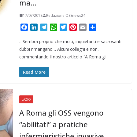
ma…
17/07/2018
Redazione OSSnews24
F
L
T
W
T
P
E
C
a
i
e
h
w
i
m
o
…Sembra proprio che molti, inquietanti e sacrosanti
c
n
l
a
i
n
a
n
e
k
e
t
t
t
i
d
dubbi rimangano… Alcuni colleghi e non,
b
e
g
s
t
e
l
i
commentando il nostro articolo “A Roma gli
o
d
r
A
e
r
v
o
I
a
p
r
e
i
Read More
k
n
m
p
s
d
t
i
LAZIO
A Roma gli OSS vengono
“abilitati” a pratiche
infermieristiche invasive