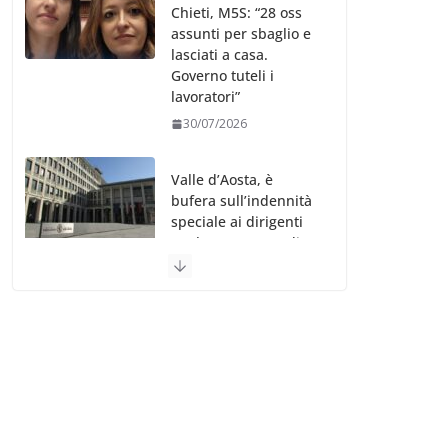
Chieti, M5S: “28 oss
assunti per sbaglio e
lasciati a casa.
Governo tuteli i
lavoratori”
30/07/2026
Valle d’Aosta, è
bufera sull’indennità
speciale ai dirigenti
Ausl. Le proteste di
minoranza e
sindacati: “Niente
soldi per gli oss?”
30/07/2026
Migep – Stati
Generali Oss – SHC:
“Richiesta di incontro