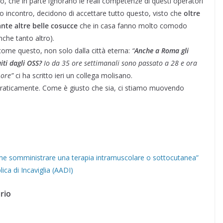
tro, che in parte ignorano le reali competenze di questi operatori
o incontro, decidono di accettare tutto questo, visto che
oltre
ante altre belle cosucce
che in casa fanno molto comodo
nche tanto altro).
come questo, non solo dalla città eterna:
“
Anche a Roma gli
uiti dagli OSS?
Io da 35 ore settimanali sono passato a 28 e ora
e ore”
ci ha scritto ieri un collega molisano.
praticamente. Come è giusto che sia, ci stiamo muovendo
 come somministrare una terapia intramuscolare o sottocutanea”
lica di Incaviglia (AADI)
rio