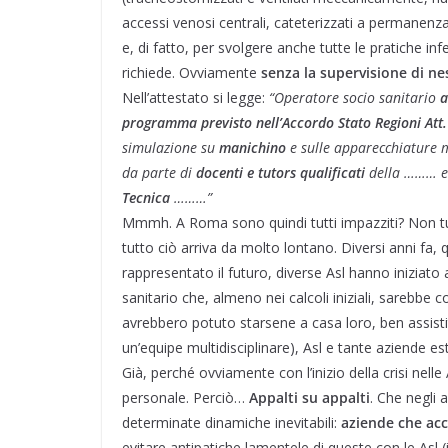
accessi venosi centrali, cateterizzati a permane
e, di fatto, per svolgere anche tutte le pratiche inf
richiede. Ovviamente
senza la supervisione di n
Nell’attestato si legge:
“Operatore socio sanitario
a
programma previsto nell’Accordo Stato Regioni Att
simulazione su
manichino
e sulle apparecchiature m
da parte di
docenti e tutors qualificati
della ……… e 
Tecnica
………”
Mmmh. A Roma sono quindi tutti impazziti? Non tutt
tutto ciò arriva da molto lontano. Diversi anni fa, 
rappresentato il futuro, diverse Asl hanno iniziato
sanitario che, almeno nei calcoli iniziali, sarebbe 
avrebbero potuto starsene a casa loro, ben assistit
un’equipe multidisciplinare), Asl e tante aziende es
Già, perché ovviamente con l’inizio della crisi nel
personale. Perciò…
Appalti su appalti
. Che negli
determinate dinamiche inevitabili:
aziende che acc
evitare antipatiche lamentele di queste con le Asl (i