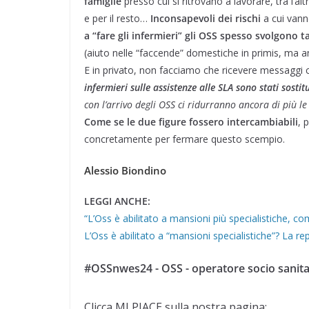
famiglie
presso cui si ritrovano a lavorare, tra l’al
e per il resto…
Inconsapevoli dei rischi
a cui vann
a “fare gli infermieri” gli OSS spesso svolgono t
(aiuto nelle “faccende” domestiche in primis, ma a
E in privato, non facciamo che ricevere messaggi 
infermieri sulle assistenze alle SLA sono stati sostit
con l’arrivo degli OSS ci ridurranno ancora di più l
Come se le due figure fossero intercambiabili
, 
concretamente per fermare questo scempio.
Alessio Biondino
LEGGI ANCHE:
“L’Oss è abilitato a mansioni più specialistiche,
L’Oss è abilitato a “mansioni specialistiche”? La rep
#OSSnwes24 - OSS - operatore socio sanita
Clicca MI PIACE sulla nostra pagina: