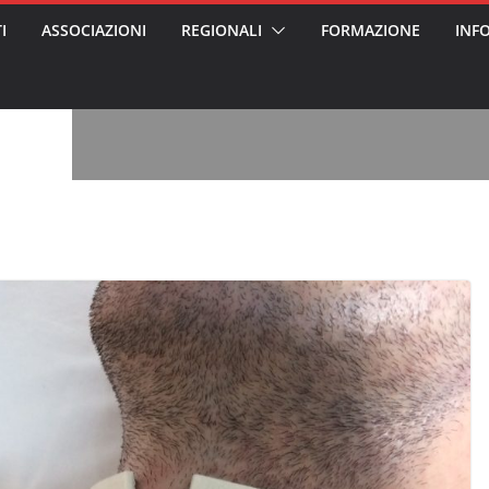
I
ASSOCIAZIONI
REGIONALI
FORMAZIONE
INF
vviso pubblico
 nei Cantieri
entali sanitari
o per abusi
sabile
7: tutto quello
sapere su
le
oss arrestato e
rattamenti agli
casa di riposo
, l’analisi di
a? Chi ci perde?
 per gli oss?”