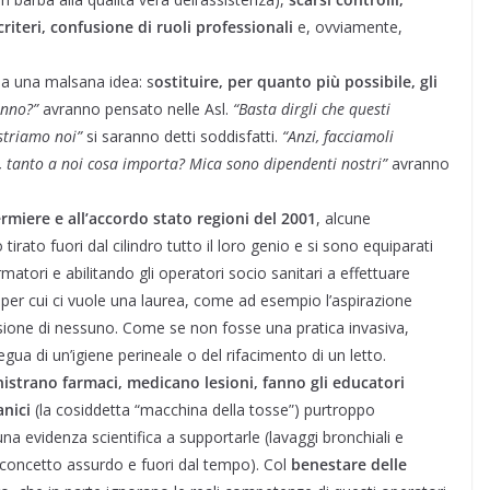
riteri, confusione di ruoli professionali
e, ovviamente,
 a una malsana idea: s
ostituire, per quanto più possibile, gli
anno?”
avranno pensato nelle Asl.
“Basta dirgli che questi
estriamo noi”
si saranno detti soddisfatti.
“Anzi, facciamoli
e, tanto a noi cosa importa? Mica sono dipendenti nostri”
avranno
ermiere e all’accordo stato regioni del 2001
, alcune
tirato fuori dal cilindro tutto il loro genio e si sono equiparati
atori e abilitando gli operatori socio sanitari a effettuare
 per cui ci vuole una laurea, come ad esempio l’aspirazione
sione di nessuno. Come se non fosse una pratica invasiva,
egua di un’igiene perineale o del rifacimento di un letto.
strano farmaci, medicano lesioni, fanno gli educatori
anici
(la cosiddetta “macchina della tosse”) purtroppo
 evidenza scientifica a supportarle (lavaggi bronchiali e
n concetto assurdo e fuori dal tempo). Col
benestare delle