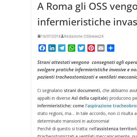
A Roma gli OSS vengon
infermieristiche inva
16/07/2018
Redazione OSSnews24
F
L
T
W
T
P
E
C
a
i
e
h
w
i
m
o
Strani attestati vengono consegnati agli operator
c
n
l
a
i
n
a
n
svolgere pratiche infermieristiche invasive e n
e
k
e
t
t
t
i
d
pazienti tracheostomizzati e ventilati meccan
b
e
g
s
t
e
l
i
o
d
r
A
e
r
v
Ci segnalano
strani documenti
, che abbiamo avuto
o
I
a
p
r
e
i
appalti in diverse
Asl della capitale
) producono p
k
n
m
p
s
d
infermieristiche; come
l’aspirazione tracheobro
t
i
stato regioni, ma… In tale accordo, non ci risulta 
determinate mansioni in autonomia!
Perché di questo si tratta: nell’
assistenza territori
(tracheostomizzati e ventilati meccanicamente, nutr