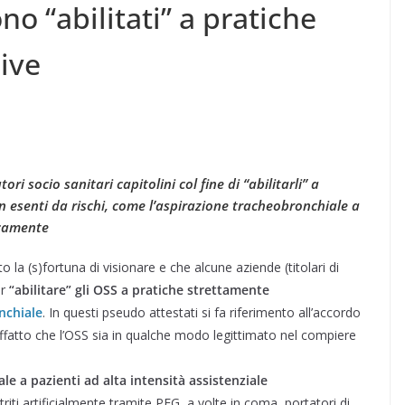
o “abilitati” a pratiche
sive
i socio sanitari capitolini col fine di “abilitarli” a
on esenti da rischi, come l’aspirazione tracheobronchiale a
icamente
 la (s)fortuna di visionare e che alcune aziende (titolari di
er
“abilitare” gli OSS a pratiche strettamente
nchiale
. In questi pseudo attestati si fa riferimento all’accordo
affatto che l’OSS sia in qualche modo legittimato nel compiere
ale a pazienti ad alta intensità assistenziale
iti artificialmente tramite PEG, a volte in coma, portatori di