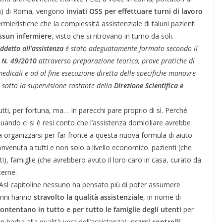
nza) di Roma, vengono
inviati OSS per effettuare turni di lavoro
ermieristiche che la complessità assistenziale di taluni pazienti
essun infermiere
, visto che si ritrovano in turno da soli.
ddetto all’assistenza
è stato adeguatamente formato secondo il
. N. 49/2010
attraverso preparazione teorica, prove pratiche di
edicali e ad al fine esecuzione diretta delle specifiche manovre
sotto la supervisione costante della
Direzione Scientifica e
i, per fortuna, ma… In parecchi pare proprio di sì. Perché
quando ci si è resi conto che l’assistenza domiciliare avrebbe
 a organizzarsi per far fronte a questa nuova formula di aiuto
convenuta a tutti e non solo a livello economico: pazienti (che
i), famiglie (che avrebbero avuto il loro caro in casa, curato da
terne.
le Asl capitoline nessuno ha pensato più di poter assumere
 anni hanno
stravolto la qualità assistenziale
, in nome di
ontentano in tutto e per tutto le famiglie degli utenti
per
n barba alla qualità vera dell’assistenza),
scarsi controlli,