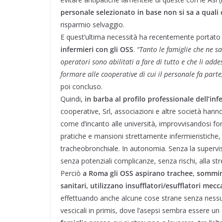
personale selezionato in base non si sa a quali c
risparmio selvaggio.
E quest’ultima necessità ha recentemente portato
infermieri con gli OSS
.
“Tanto le famiglie che ne s
operatori sono abilitati a fare di tutto e che li add
formare alle cooperative di cui il personale fa part
poi concluso.
Quindi,
in barba al profilo professionale dell’inf
cooperative, Srl, associazioni e altre società hanno 
come d’incanto alle università, improvvisandosi form
pratiche e mansioni strettamente infermieristiche,
tracheobronchiale. In autonomia. Senza la supervi
senza potenziali complicanze, senza rischi, alla str
Perciò
a Roma gli OSS aspirano trachee, sommini
sanitari, utilizzano insufflatori/esufflatori mecc
effettuando anche alcune cose strane senza nessuna
vescicali in primis, dove l’asepsi sembra essere u