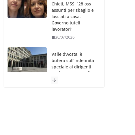
Chieti, M5S: “28 oss
assunti per sbaglio e
lasciati a casa.
Governo tuteli i
lavoratori”
30/07/2026
Valle d’Aosta, è
bufera sull’indennità
speciale ai dirigenti
Ausl. Le proteste di
minoranza e
sindacati: “Niente
soldi per gli oss?”
30/07/2026
Migep – Stati
Generali Oss – SHC:
“Richiesta di incontro