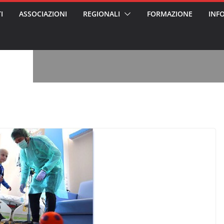
I
ASSOCIAZIONI
REGIONALI
FORMAZIONE
INF
vviso pubblico
 nei Cantieri
entali sanitari
o per abusi
sabile
7: tutto quello
sapere su
le
oss arrestato e
rattamenti agli
casa di riposo
, l’analisi di
a? Chi ci perde?
 per gli oss?”