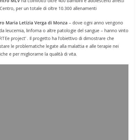
Centro MLV
ha coinvolto oltre 400 bambini e adolescenti affetti
Centro, per un totale di oltre 10.300 allenamenti
tro Maria Letizia Verga di Monza
– dove ogni anno vengono
i da leucemia, linfoma o altre patologie del sangue – hanno vinto
Ee project’ . Il progetto ha l’obiettivo di dimostrare che
astare le problematiche legate alla malattia e alle terapie nei
he e per migliorarne la qualità di vita.