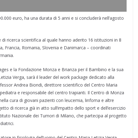
00.000 euro, ha una durata di 5 anni e si concluderà nell’agosto
 ricerca scientifica al quale hanno aderito 16 istituzioni in 8
rra, Francia, Romania, Slovenia e Danimarca – coordinati
rmania.
kages e la Fondazione Monza e Brianza per il Bambino e la sua
zia Verga, sarà il leader del work package dedicato alla
rofessor Andrea Biondi, direttore scientifico del Centro Maria
pediatra e responsabile del centro trapianti. Il Centro di Monza
nella cura di giovani pazienti con leucemia, linfoma e altre
to di ricerca già in atto sull’impatto dello sport e dell’esercizio
’Istituto Nazionale dei Tumori di Milano, che partecipa al progetto
iatrici.
atore in fisiologia dell’uomo del Centro Maria Letizia Verga