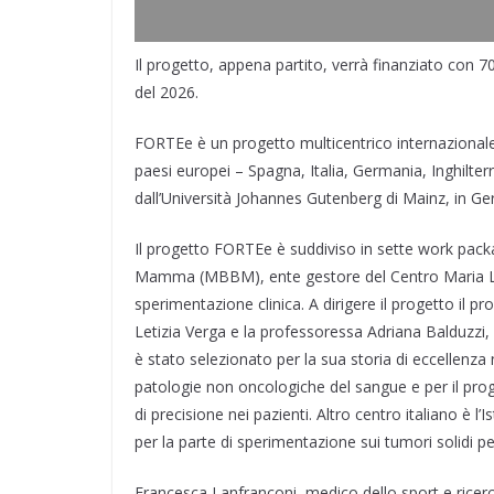
Il progetto, appena partito, verrà finanziato con 7
del 2026.
FORTEe è un progetto multicentrico internazionale di
paesi europei – Spagna, Italia, Germania, Inghilte
dall’Università Johannes Gutenberg di Mainz, in Ge
Il progetto FORTEe è suddiviso in sette work pac
Mamma (MBBM), ente gestore del Centro Maria Leti
sperimentazione clinica. A dirigere il progetto il p
Letizia Verga e la professoressa Adriana Balduzzi, 
è stato selezionato per la sua storia di eccellenza 
patologie non oncologiche del sangue e per il proget
di precisione nei pazienti. Altro centro italiano è l
per la parte di sperimentazione sui tumori solidi ped
Francesca Lanfranconi, medico dello sport e ricerc