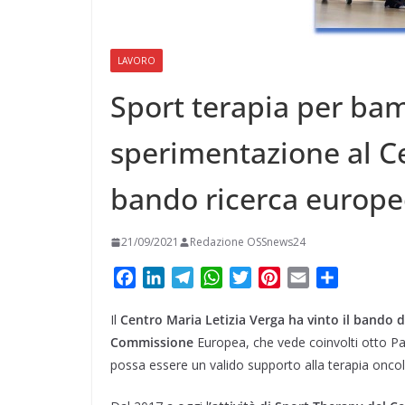
t
m
a
p
o
e
e
i
p
n
r
r
LAVORO
l
d
e
Sport terapia per ba
i
s
v
sperimentazione al Ce
t
i
bando ricerca europ
d
i
21/09/2021
Redazione OSSnews24
F
L
T
W
T
P
E
C
a
i
e
h
w
i
m
o
Il
Centro Maria Letizia Verga ha vinto il bando d
c
n
l
a
i
n
a
n
e
k
e
t
t
t
i
d
Commissione
Europea, che vede coinvolti otto Pae
b
e
g
s
t
e
l
i
possa essere un valido supporto alla terapia oncol
o
d
r
A
e
r
v