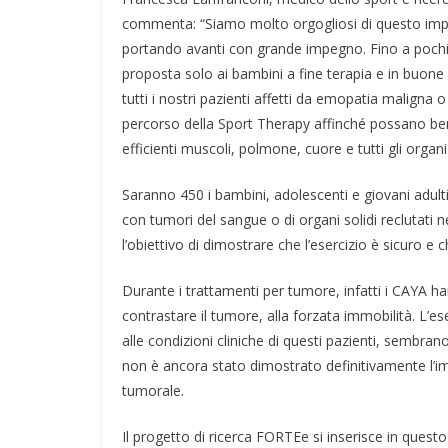
commenta: “Siamo molto orgogliosi di questo impo
portando avanti con grande impegno. Fino a pochi an
proposta solo ai bambini a fine terapia e in buone con
tutti i nostri pazienti affetti da emopatia maligna 
percorso della Sport Therapy affinché possano be
efficienti muscoli, polmone, cuore e tutti gli organ
Saranno 450 i bambini, adolescenti e giovani adulti
con tumori del sangue o di organi solidi reclutati n
l’obiettivo di dimostrare che l’esercizio è sicuro e
Durante i trattamenti per tumore, infatti i CAYA ha
contrastare il tumore, alla forzata immobilità. L’es
alle condizioni cliniche di questi pazienti, sembran
non è ancora stato dimostrato definitivamente l’i
tumorale.
Il progetto di ricerca FORTEe si inserisce in questo