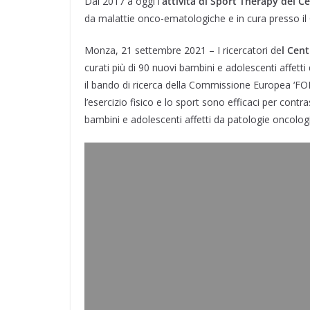
Dal 2017 a oggi l
o
I
a
’attività di Sport Therapy del 
p
r
e
i
k
n
m
p
s
d
da malattie onco-ematologiche e in cura presso il 
t
i
Monza, 21 settembre 2021 – I ricercatori de
l Cen
curati più di 90 nuovi bambini e adolescenti affett
il bando di ricerca della Commissione Europea ‘FORT
l’esercizio fisico e lo sport sono efficaci per contr
bambini e adolescenti affetti da patologie oncologic