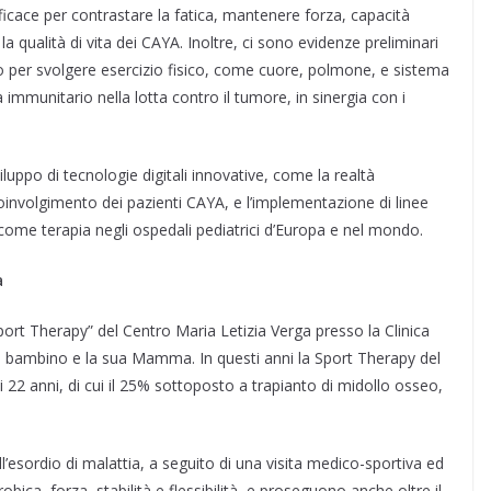
icace per contrastare la fatica, mantenere forza, capacità
la qualità di vita dei CAYA. Inoltre, ci sono evidenze preliminari
o per svolgere esercizio fisico, come cuore, polmone, e sistema
mmunitario nella lotta contro il tumore, in sinergia con i
uppo di tecnologie digitali innovative, come la realtà
involgimento dei pazienti CAYA, e l’implementazione di linee
t come terapia negli ospedali pediatrici d’Europa e nel mondo.
a
port Therapy” del Centro Maria Letizia Verga presso la Clinica
l bambino e la sua Mamma. In questi anni la Sport Therapy del
i 22 anni, di cui il 25% sottoposto a trapianto di midollo osseo,
ll’esordio di malattia, a seguito di una visita medico-sportiva ed
bica, forza, stabilità e flessibilità, e proseguono anche oltre il