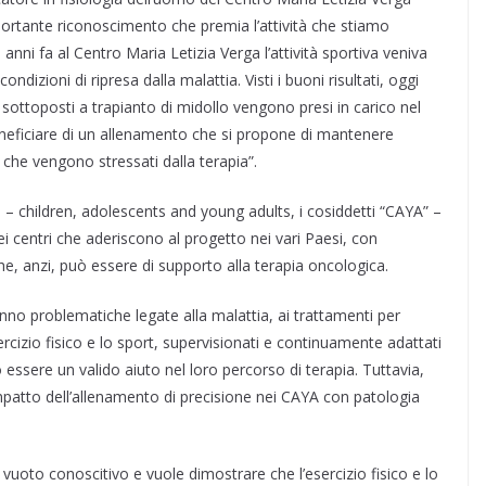
rtante riconoscimento che premia l’attività che stiamo
ni fa al Centro Maria Letizia Verga l’attività sportiva veniva
dizioni di ripresa dalla malattia. Visti i buoni risultati, oggi
o sottoposti a trapianto di midollo vengono presi in carico nel
neficiare di un allenamento che si propone di mantenere
i che vengono stressati dalla terapia”.
 – children, adolescents and young adults, i cosiddetti “CAYA” –
ei centri che aderiscono al progetto nei vari Paesi, con
 che, anzi, può essere di supporto alla terapia oncologica.
nno problematiche legate alla malattia, ai trattamenti per
ercizio fisico e lo sport, supervisionati e continuamente adattati
o essere un valido aiuto nel loro percorso di terapia. Tuttavia,
mpatto dell’allenamento di precisione nei CAYA con patologia
 vuoto conoscitivo e vuole dimostrare che l’esercizio fisico e lo