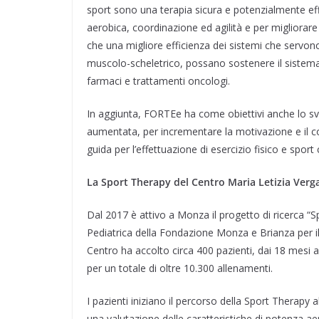
sport sono una terapia sicura e potenzialmente eff
aerobica, coordinazione ed agilità e per migliorare 
che una migliore efficienza dei sistemi che servon
muscolo-scheletrico, possano sostenere il sistema i
farmaci e trattamenti oncologi.
In aggiunta, FORTEe ha come obiettivi anche lo svil
aumentata, per incrementare la motivazione e il co
guida per l’effettuazione di esercizio fisico e spor
La Sport Therapy del Centro Maria Letizia Verg
Dal 2017 è attivo a Monza il progetto di ricerca “S
Pediatrica della Fondazione Monza e Brianza per i
Centro ha accolto circa 400 pazienti, dai 18 mesi a
per un totale di oltre 10.300 allenamenti.
I pazienti iniziano il percorso della Sport Therapy a
una valutazione delle caratteristiche di potenza aero