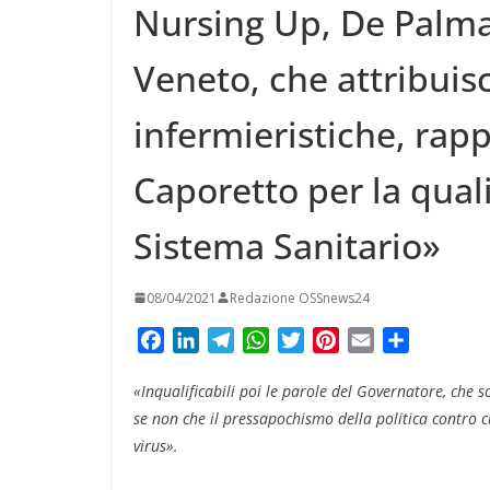
Nursing Up, De Palma:
Veneto, che attribuis
infermieristiche, rap
Caporetto per la quali
Sistema Sanitario»
08/04/2021
Redazione OSSnews24
F
L
T
W
T
P
E
C
a
i
e
h
w
i
m
o
«Inqualificabili poi le parole del Governatore, che 
c
n
l
a
i
n
a
n
e
k
e
t
t
t
i
d
se non che il pressapochismo della politica contr
b
e
g
s
t
e
l
i
virus».
o
d
r
A
e
r
v