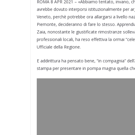
ROMA 8 APR 2021 – «Abbiamo tentato, invano, chi
o
I
a
p
r
e
i
k
n
m
p
s
d
avrebbe dovuto interporsi istituzionalmente per 
t
i
Veneto, perchè potrebbe ora allargarsi a livello n
Piemonte, decideranno di fare lo stesso. Apprend
Zaia, nonostante le giustificate rimostranze sollev
professionali locali, ha reso effettiva la ormai “ce
Ufficiale della Regione.
E addirittura ha pensato bene, “in compagnia” dell
stampa per presentare in pompa magna quella che p