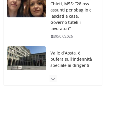
Chieti, M5S: “28 oss
assunti per sbaglio e
lasciati a casa.
Governo tuteli i
lavoratori”
30/07/2026
Valle d’Aosta, è
bufera sull’indennità
speciale ai dirigenti
Ausl. Le proteste di
minoranza e
sindacati: “Niente
soldi per gli oss?”
30/07/2026
Migep – Stati
Generali Oss – SHC:
“Richiesta di incontro
istituzionale urgente