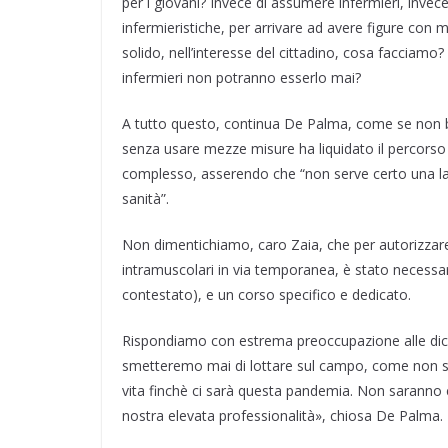
per i giovani? Invece di assumere infermieri, inve
infermieristiche, per arrivare ad avere figure con m
solido, nell’interesse del cittadino, cosa facciamo
infermieri non potranno esserlo mai?
A tutto questo, continua De Palma, come se non b
senza usare mezze misure ha liquidato il percorso
complesso, asserendo che “non serve certo una laur
sanità”.
Non dimentichiamo, caro Zaia, che per autorizzare 
intramuscolari in via temporanea, è stato necessa
contestato), e un corso specifico e dedicato.
Rispondiamo con estrema preoccupazione alle dichi
smetteremo mai di lottare sul campo, come non s
vita finchè ci sarà questa pandemia. Non saranno c
nostra elevata professionalità», chiosa De Palma.