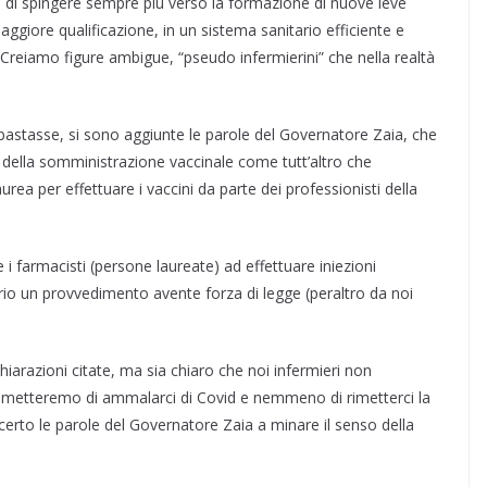
ce di spingere sempre più verso la formazione di nuove leve
aggiore qualificazione, in un sistema sanitario efficiente e
? Creiamo figure ambigue, “pseudo infermierini” che nella realtà
astasse, si sono aggiunte le parole del Governatore Zaia, che
 della somministrazione vaccinale come tutt’altro che
ea per effettuare i vaccini da parte dei professionisti della
i farmacisti (persone laureate) ad effettuare iniezioni
rio un provvedimento avente forza di legge (peraltro da noi
arazioni citate, ma sia chiaro che noi infermieri non
metteremo di ammalarci di Covid e nemmeno di rimetterci la
erto le parole del Governatore Zaia a minare il senso della