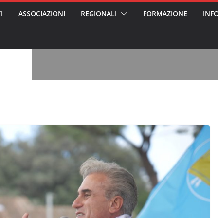
, l’analisi di
I
ASSOCIAZIONI
REGIONALI
FORMAZIONE
INF
a? Chi ci perde?
 per gli oss?”
vviso pubblico
 nei Cantieri
entali sanitari
o per abusi
sabile
7: tutto quello
sapere su
le
oss arrestato e
rattamenti agli
casa di riposo