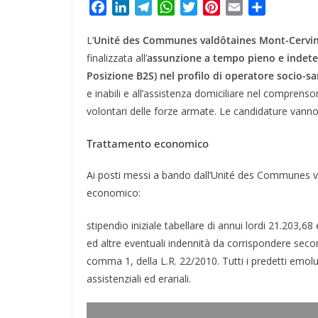
F
L
T
W
T
P
E
C
a
i
e
h
w
i
m
o
L’
Unité des Communes valdôtaines Mont-Cervi
c
n
l
a
i
n
a
n
e
k
e
t
t
t
i
d
finalizzata all’
assunzione a tempo pieno e indeter
b
e
g
s
t
e
l
i
Posizione B2S) nel profilo di operatore socio-san
o
d
r
A
e
r
v
e inabili e all’assistenza domiciliare nel comprensori
o
I
a
p
r
e
i
volontari delle forze armate. Le candidature vanno
k
n
m
p
s
d
t
i
Trattamento economico
Ai posti messi a bando dall’Unité des Communes va
economico:
stipendio iniziale tabellare di annui lordi 21.203,68 
ed altre eventuali indennità da corrispondere secondo
comma 1, della L.R. 22/2010. Tutti i predetti emolu
assistenziali ed erariali.