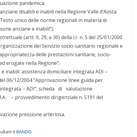
situazione pandemica;
 anziane disabili e inabili nella Regione Valle d’Aosta
 – “Testo unico delle norme regionali in materia di
sone anziane e inabili”);
trettuale (artt. 9, 29, e 30) della l.r. n. 5 del 25/01/2000
organizzazione del Servizio socio-sanitario regionale e
’appropriatezza delle prestazioni sanitarie, socio-
 ed erogate nella Regione”;
e e inabili: assistenza domiciliare integrata ADI –
 del 06/12/2004 “Approvazione linee guida per
re integrata – ADI”; scheda di valutazione
.A. – provvedimento dirigenziale n. 5191 del
ilevazione pressione arteriosa.
ultare il
BANDO
.