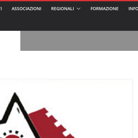
I
ASSOCIAZIONI
REGIONALI
FORMAZIONE
INF
, l’analisi di
a? Chi ci perde?
 per gli oss?”
alcontento degli
n partecipazione
o per abusi
sabile
7: tutto quello
sapere su
ele
oss arrestato e
rattamenti agli
casa di riposo