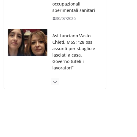
occupazionali
sperimentali sanitari
30/07/2026
Asl Lanciano Vasto
Chieti, M5S: “28 oss
assunti per sbaglio e
lasciati a casa.
Governo tuteli i
lavoratori”
30/07/2026
Valle d’Aosta, è
bufera sull’indennità
speciale ai dirigenti
Ausl. Le proteste di
minoranza e
sindacati: “Niente
soldi per gli oss?”