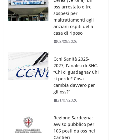
Cerea (Verona), un
oss arrestato e tre
sospesi per
maltrattamenti agli
anziani ospiti della
casa di riposo
03/08/2026
Ccnl Sanità 2025-
2027, l’analisi di SHC:
“Chi ci guadagna? Chi
ci perde? Cosa
cambia davvero per
gli oss?”
31/07/2026
Regione Sardegna:
avviso pubblico per
106 posti da oss nei
Cantieri