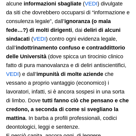
alcune
informazioni sbagliate
(
VEDI
) divulgate
da siti che dovrebbero occuparsi di “informazione e
consulenza legale”, dall’
ignoranza (o mala
fede…?) di molti dirigenti
, dai
deliri di alcuni
sindacati
(
VEDI
) contro ogni evidenza legale,
dall’
indottrinamento confuso e contraddittorio
delle Università
(dove spicca un tirocinio clinico
fatto di pura manovalanza e di deliri antiscientifici,
VEDI
) e dall’
impunità di molte aziende
che
vessano a proprio vantaggio (economico) i
lavoratori, infatti, si è ancora sospesi in una sorta
di limbo. Dove
tutti fanno ciò che pensano e che
credono, a seconda di come si svegliano la
mattina
. In barba a profili professionali, codici
deontologici, leggi e sentenze.
E perciò capita, ancora oggi, di leggere