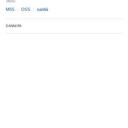
TAGS:
M5S
OSS
sanità
3 ANNI FA