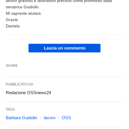
lavoro gravoso e lavoratore precoce come promesso dalla
senatrice Guidolin.
Mi sapreste aiutare.
Grazie
Daniela
Lascia un commento
SHARE
PUBBLICATO DA
Redazione OSSnews24
TAGS:
Barbara Guidolin
lavoro
OSS