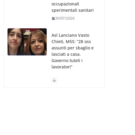
occupazionali
sperimentali sanitari
30/07/2026
Asl Lanciano Vasto
Chieti, M5S: “28 oss
assunti per sbaglio e
lasciati a casa.
Governo tuteli i
lavoratori”
30/07/2026
Valle d’Aosta, è
bufera sull’indennità
speciale ai dirigenti
Ausl. Le proteste di
minoranza e
sindacati: “Niente
soldi per gli oss?”