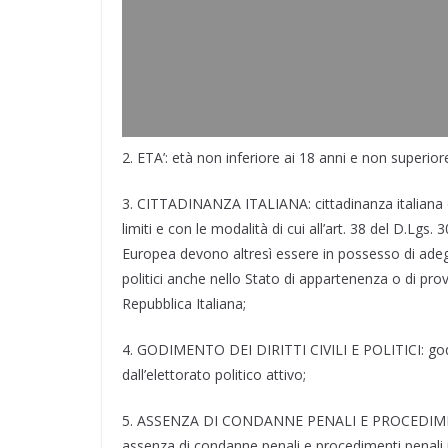
2. ETA’: età non inferiore ai 18 anni e non superior
3. CITTADINANZA ITALIANA: cittadinanza italiana o
limiti e con le modalità di cui all’art. 38 del D.Lgs.
Europea devono altresì essere in possesso di adegu
politici anche nello Stato di appartenenza o di proven
Repubblica Italiana;
4. GODIMENTO DEI DIRITTI CIVILI E POLITICI: godimen
dall’elettorato politico attivo;
5. ASSENZA DI CONDANNE PENALI E PROCEDIME
assenza di condanne penali e procedimenti penali in