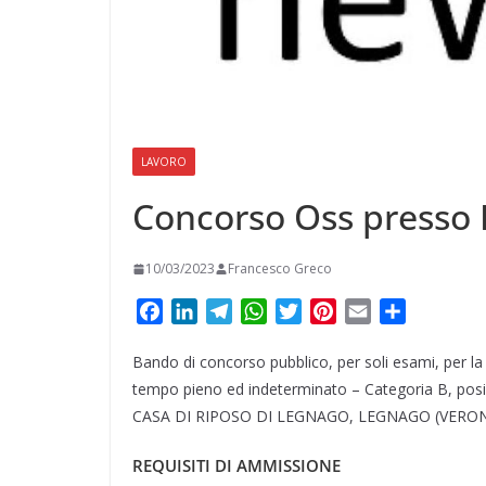
LAVORO
Concorso Oss presso 
10/03/2023
Francesco Greco
F
L
T
W
T
P
E
C
a
i
e
h
w
i
m
o
Bando di concorso pubblico, per soli esami, per la 
c
n
l
a
i
n
a
n
e
k
e
t
t
t
i
d
tempo pieno ed indeterminato – Categoria B, pos
b
e
g
s
t
e
l
i
CASA DI RIPOSO DI LEGNAGO, LEGNAGO (VERO
o
d
r
A
e
r
v
REQUISITI DI AMMISSIONE
o
I
a
p
r
e
i