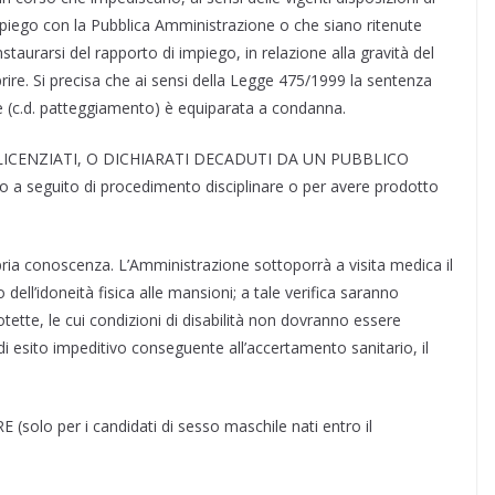
impiego con la Pubblica Amministrazione o che siano ritenute
staurarsi del rapporto di impiego, in relazione alla gravità del
prire. Si precisa che ai sensi della Legge 475/1999 la sentenza
le (c.d. patteggiamento) è equiparata a condanna.
 LICENZIATI, O DICHIARATI DECADUTI DA UN PUBBLICO
o a seguito di procedimento disciplinare o per avere prodotto
ria conoscenza. L’Amministrazione sottoporrà a visita medica il
ell’idoneità fisica alle mansioni; a tale verifica saranno
tette, le cui condizioni di disabilità non dovranno essere
di esito impeditivo conseguente all’accertamento sanitario, il
olo per i candidati di sesso maschile nati entro il