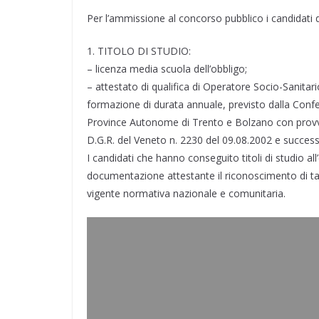
k
n
m
p
s
d
Per l’ammissione al concorso pubblico i candidati 
t
i
1. TITOLO DI STUDIO:
– licenza media scuola dell’obbligo;
– attestato di qualifica di Operatore Socio-Sanita
formazione di durata annuale, previsto dalla Confer
Province Autonome di Trento e Bolzano con provved
D.G.R. del Veneto n. 2230 del 09.08.2002 e successi
I candidati che hanno conseguito titoli di studio a
documentazione attestante il riconoscimento di tali t
vigente normativa nazionale e comunitaria.