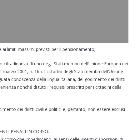
e ai limiti massimi previsti per il pensionamento;
 cittadinanza di uno degli Stati membri dell’Unione Europea nei
 30 marzo 2001, n. 165. I cittadini degli Stati membri dell’Unione
ata conoscenza della lingua italiana, del godimento dei diritti
ienza nonché di tutti i requisiti prescritti per i cittadini della
to dei diritti civili e politici e, pertanto, non essere esclusi
NTI PENALI IN CORSO:
 corso che impediscano, ai sensi delle vigenti disposizioni di