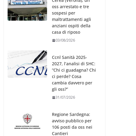
Cerea (Verona), un
oss arrestato e tre
sospesi per
maltrattamenti agli
anziani ospiti della
casa di riposo
03/08/2026
Ccnl Sanità 2025-
2027, l’analisi di SHC:
“Chi ci guadagna? Chi
ci perde? Cosa
cambia davvero per
gli oss?”
31/07/2026
Regione Sardegna:
avviso pubblico per
106 posti da oss nei
Cantieri