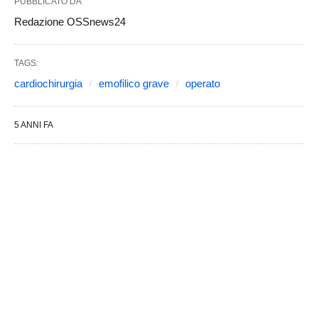
PUBBLICATO DA
Redazione OSSnews24
TAGS:
cardiochirurgia
emofilico grave
operato
5 ANNI FA