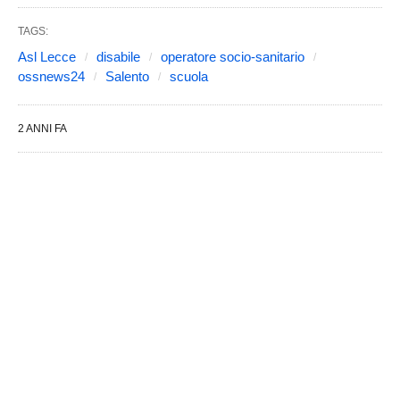
TAGS:
Asl Lecce
disabile
operatore socio-sanitario
ossnews24
Salento
scuola
2 ANNI FA